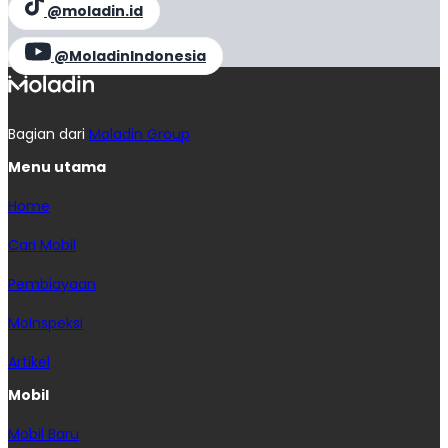
@moladin.id
@MoladinIndonesia
Bagian dari
Moladin Group
Menu utama
Home
Cari Mobil
Pembiayaan
MoInspeksi
Artikel
Mobil
Mobil Baru