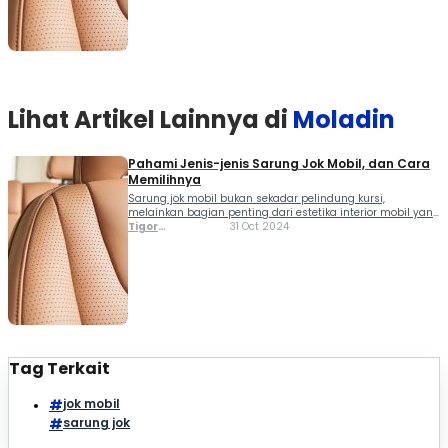
sebab setiap jenis sarung memiliki keunggulannya
sendiri. Berikut panduan memilih sarung jok […]
Lihat Artikel Lainnya di
Moladin
Pahami Jenis-jenis Sarung Jok Mobil, dan Cara
Memilihnya
Sarung jok mobil bukan sekadar pelindung kursi,
melainkan bagian penting dari estetika interior mobil yang
kian digemari banyak pemilik kendaraan. Tren memasang
Tigor
31 Oct 2024
sarung jok berkembang karena kepuasan pribadi dan
Sihombing
dorongan untuk mempercantik tampilan dalam kabin.
Namun, memilih sarung jok yang tepat tidaklah mudah,
sebab setiap jenis sarung memiliki keunggulannya
sendiri. Berikut panduan memilih sarung jok […]
Tag Terkait
jok mobil
sarung jok