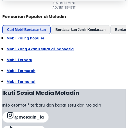
Pencarian Populer di Moladin
Cari Mobil Berdasarkan
Berdasarkan Jenis Kendaraan
Berdas
Mobil Paling Populer
Mobil Yang Akan Keluar di Indonesia
Mobil Terbaru
Mobil Termurah
Mobil Termahal
Ikuti Sosial Media Moladin
Info otomotif terbaru dan kabar seru dari Moladin
@moladin_id