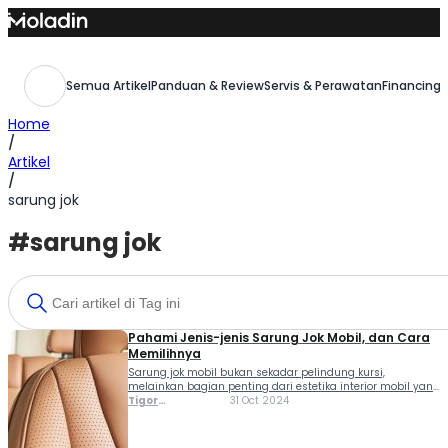
Skip
to
content
Semua Artikel
Panduan & Review
Servis & Perawatan
Financing,
Home
/
Artikel
/
sarung jok
#sarung jok
Pahami Jenis-jenis Sarung Jok Mobil, dan Cara
Memilihnya
Sarung jok mobil bukan sekadar pelindung kursi,
melainkan bagian penting dari estetika interior mobil yang
kian digemari banyak pemilik kendaraan. Tren memasang
Tigor
31 Oct 2024
sarung jok berkembang karena kepuasan pribadi dan
Sihombing
dorongan untuk mempercantik tampilan dalam kabin.
Namun, memilih sarung jok yang tepat tidaklah mudah,