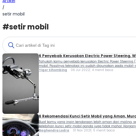
Artikel
/
setir mobil
#setir mobil
6 Penyebab Kerusakan Electric Power Steering, 
Tahukah kamu penyebab kerusakan Electric Power Steering 
mobil. Pasalnya teknologi ini sudah digunakan pada mobil-mo
Tigor Sihombing
06 Jul 2022
4 menit baca
6 Rekomendasi Kunci Setir Mobil yang Aman, Mur
Buat kamu yang ingin kendaraan lebih aman dari maling, w
kelebihan kunci setir mobil ganda juga tidak mahal. Harganya
Baghendra Lodra
01 Nov 2021
5 menit baca