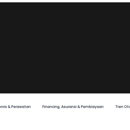
ervis & Perawatan
Financing, Asuransi & Pembiayaan
Tren Ot