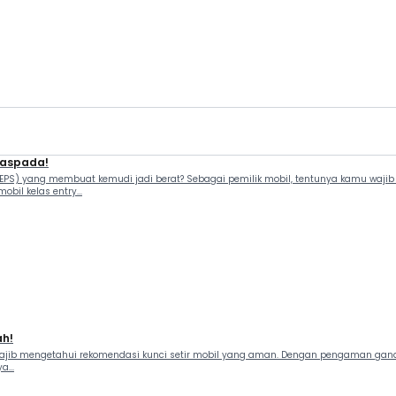
Waspada!
(EPS) yang membuat kemudi jadi berat? Sebagai pemilik mobil, tentunya kamu wajib
bil kelas entry...
ah!
ajib mengetahui rekomendasi kunci setir mobil yang aman. Dengan pengaman ganda
...