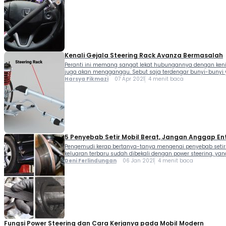
Kenali Gejala Steering Rack Avanza Bermasalah
Peranti ini memang sangat lekat hubungannya dengan kenik
juga akan mengganggu. Sebut saja terdengar bunyi-bunyi 
Harsya Fikmazi
07 Apr 2021
4 menit baca
5 Penyebab Setir Mobil Berat, Jangan Anggap En
Pengemudi kerap bertanya-tanya mengenai penyebab setir m
keluaran terbaru sudah dibekali dengan power steering, ya
Deni Ferlindungan
06 Jan 2021
4 menit baca
Fungsi Power Steering dan Cara Kerjanya pada Mobil Modern