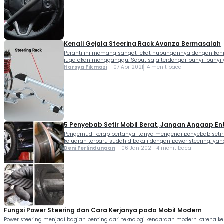
Kenali Gejala Steering Rack Avanza Bermasalah
Peranti ini memang sangat lekat hubungannya dengan kenik
juga akan mengganggu. Sebut saja terdengar bunyi-bunyi 
Harsya Fikmazi
07 Apr 2021
4 menit baca
5 Penyebab Setir Mobil Berat, Jangan Anggap En
Pengemudi kerap bertanya-tanya mengenai penyebab setir m
keluaran terbaru sudah dibekali dengan power steering, ya
Deni Ferlindungan
06 Jan 2021
4 menit baca
Fungsi Power Steering dan Cara Kerjanya pada Mobil Modern
Power steering menjadi bagian penting dari teknologi kendaraan modern kar