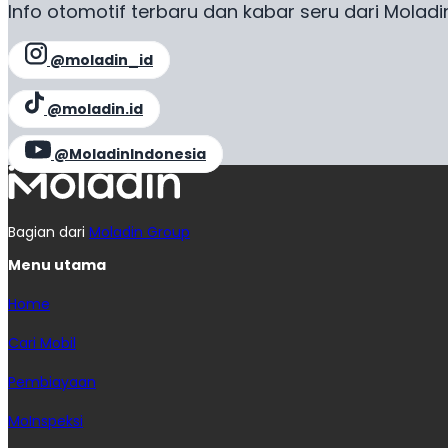
Info otomotif terbaru dan kabar seru dari Moladi
@moladin_id
@moladin.id
@MoladinIndonesia
Bagian dari
Moladin Group
Menu utama
Home
Cari Mobil
Pembiayaan
MoInspeksi