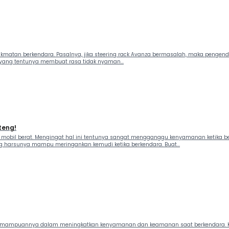
matan berkendara. Pasalnya, jika steering rack Avanza bermasalah, maka pengendal
yang tentunya membuat rasa tidak nyaman...
teng!
obil berat. Mengingat hal ini tentunya sangat mengganggu kenyamanan ketika ber
ng harsunya mampu meringankan kemudi ketika berkendara. Buat...
ena kemampuannya dalam meningkatkan kenyamanan dan keamanan saat berkendar