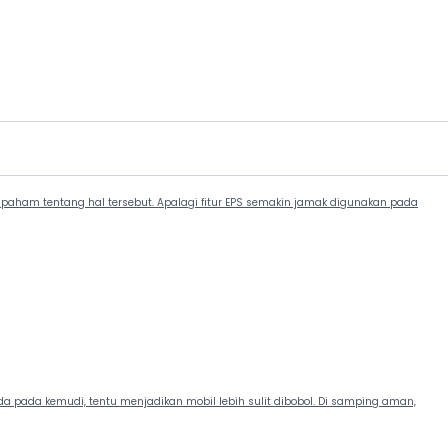
 paham tentang hal tersebut. Apalagi fitur EPS semakin jamak digunakan pada
 pada kemudi, tentu menjadikan mobil lebih sulit dibobol. Di samping aman,