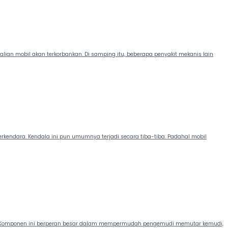
ian mobil akan terkorbankan. Di samping itu, beberapa penyakit mekanis lain
kendara. Kendala ini pun umumnya terjadi secara tiba-tiba. Padahal mobil
a. Komponen ini berperan besar dalam mempermudah pengemudi memutar kemudi,