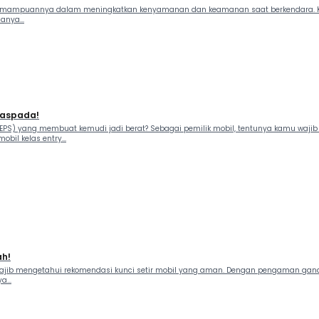
ena kemampuannya dalam meningkatkan kenyamanan dan keamanan saat berkendar
anya...
Waspada!
(EPS) yang membuat kemudi jadi berat? Sebagai pemilik mobil, tentunya kamu wajib
bil kelas entry...
ah!
ajib mengetahui rekomendasi kunci setir mobil yang aman. Dengan pengaman ganda
...