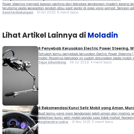
Power steering menjadi bagian penting dari teknologi kendaraan modern kar
terutama pada kecepatan rendah atau saat parkir di area yang sempit. Dengan ad
Deni Ferlindungan
01 Oct 2020
8 menit baca
Lihat Artikel Lainnya di
Moladin
6 Penyebab Kerusakan Electric Power Steering, 
Tahukah kamu penyebab kerusakan Electric Power Steering 
mobil. Pasalnya teknologi ini sudah digunakan pada mobil-mo
Tigor Sihombing
06 Jul 2022
4 menit baca
6 Rekomendasi Kunci Setir Mobil yang Aman, Mur
Buat kamu yang ingin kendaraan lebih aman dari maling, w
kelebihan kunci setir mobil ganda juga tidak mahal. Harganya
Baghendra Lodra
01 Nov 2021
5 menit baca