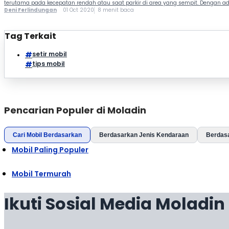
terutama pada kecepatan rendah atau saat parkir di area yang sempit. Dengan ad
Deni Ferlindungan
01 Oct 2020
8 menit baca
Tag Terkait
setir mobil
tips mobil
Pencarian Populer di Moladin
Cari Mobil Berdasarkan
Berdasarkan Jenis Kendaraan
Berdas
Mobil Paling Populer
Mobil Termurah
Ikuti Sosial Media Moladin