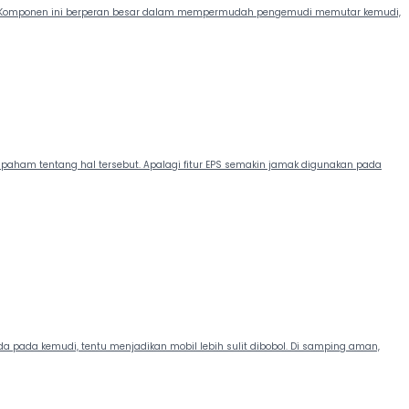
a. Komponen ini berperan besar dalam mempermudah pengemudi memutar kemudi,
 paham tentang hal tersebut. Apalagi fitur EPS semakin jamak digunakan pada
 pada kemudi, tentu menjadikan mobil lebih sulit dibobol. Di samping aman,