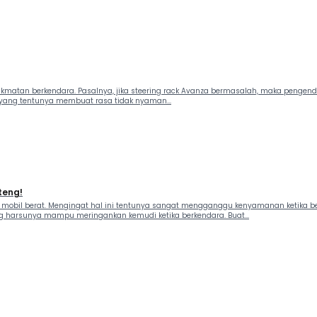
matan berkendara. Pasalnya, jika steering rack Avanza bermasalah, maka pengendal
yang tentunya membuat rasa tidak nyaman...
teng!
obil berat. Mengingat hal ini tentunya sangat mengganggu kenyamanan ketika ber
ng harsunya mampu meringankan kemudi ketika berkendara. Buat...