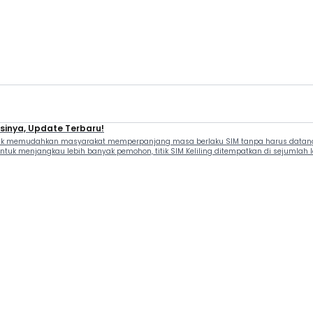
asinya, Update Terbaru!
tuk memudahkan masyarakat memperpanjang masa berlaku SIM tanpa harus datang ke
uk menjangkau lebih banyak pemohon, titik SIM Keliling ditempatkan di sejumlah loka