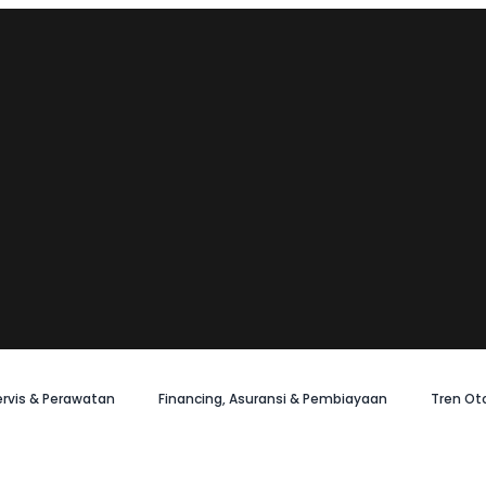
ervis & Perawatan
Financing, Asuransi & Pembiayaan
Tren Ot