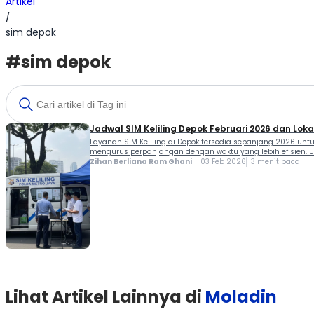
Artikel
/
sim depok
#sim depok
Jadwal SIM Keliling Depok Februari 2026 dan Lok
Layanan SIM Keliling di Depok tersedia sepanjang 2026 un
mengurus perpanjangan dengan waktu yang lebih efisien. Unt
Zihan Berliana Ram Ghani
03 Feb 2026
3 menit baca
Lihat Artikel Lainnya di
Moladin