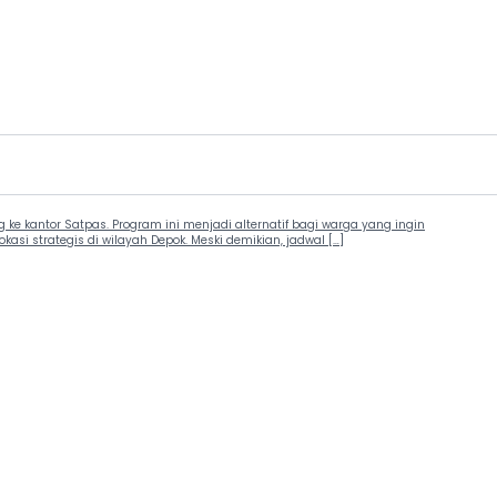
 kantor Satpas. Program ini menjadi alternatif bagi warga yang ingin
si strategis di wilayah Depok. Meski demikian, jadwal […]