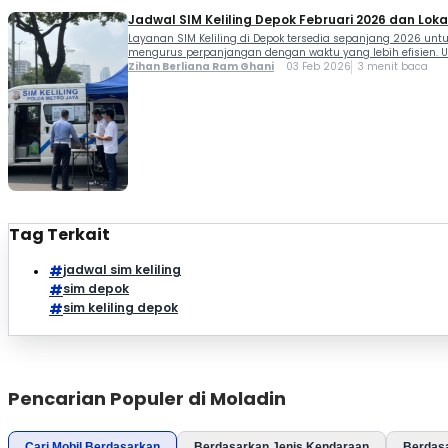
Jadwal SIM Keliling Depok Februari 2026 dan Lok
Layanan SIM Keliling di Depok tersedia sepanjang 2026 un
mengurus perpanjangan dengan waktu yang lebih efisien. Unt
Zihan Berliana Ram Ghani
03 Feb 2026
3 menit baca
Tag Terkait
jadwal sim keliling
sim depok
sim keliling depok
Pencarian Populer di Moladin
Cari Mobil Berdasarkan
Berdasarkan Jenis Kendaraan
Berdas