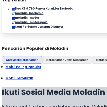
Tag Terkait
Duo KTM 790 Punya Karakter Berbeda
moladin indonesia
moladin_motor
moladin_motorsport
Soal Performa Jangan Ditanya
Pencarian Populer di Moladin
Cari Mobil Berdasarkan
Berdasarkan Jenis Kendaraan
Berdas
Mobil Paling Populer
Mobil Termurah
Ikuti Sosial Media Moladin
Info otomotif terbaru dan kabar seru dari Moladi