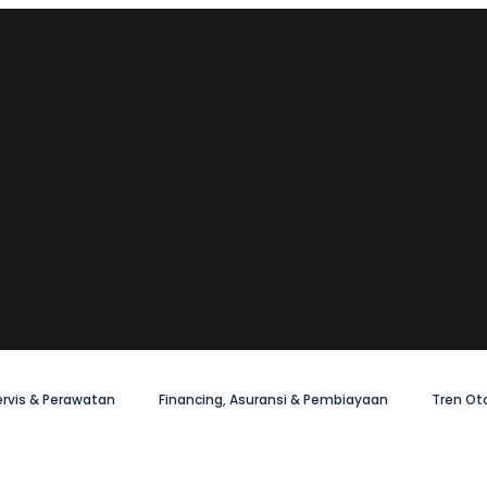
ervis & Perawatan
Financing, Asuransi & Pembiayaan
Tren Ot