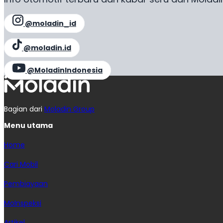
@moladin_id
@moladin.id
@MoladinIndonesia
Bagian dari
Moladin Group
Menu utama
Home
Cari Mobil
Pembiayaan
MoInspeksi
Artikel