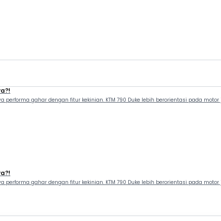
ya?!
punya performa gahar dengan fitur kekinian. KTM 790 Duke lebih berorientasi pada mo
ya?!
punya performa gahar dengan fitur kekinian. KTM 790 Duke lebih berorientasi pada mo