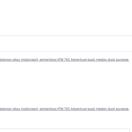
tor jalanan atau motorsport, sementara KTM 790 Adventure buat medan dual purpose.
tor jalanan atau motorsport, sementara KTM 790 Adventure buat medan dual purpose.