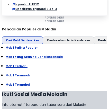
Hyundai ELEXIO
Spesifikasi Hyundai ELEXIO
Pencarian Populer di Moladin
Cari Mobil Berdasarkan
Berdasarkan Jenis Kendaraan
Berdas
Mobil Paling Populer
Mobil Yang Akan Keluar di Indonesia
Mobil Terbaru
Mobil Termurah
Mobil Termahal
Ikuti Sosial Media Moladin
Info otomotif terbaru dan kabar seru dari Moladin