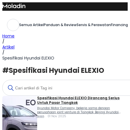
Skip
to
content
Semua Artikel
Panduan & Review
Servis & Perawatan
Financing,
Home
/
Artikel
/
Spesifikasi Hyundai ELEXIO
#Spesifikasi Hyundai ELEXIO
Spesifikasi Hyundai ELEXIO Dirancang Serius
Untuk Pasar Tiongkok
Hyundai Motor Company, bekerja sama dengan
perusahaan joint venture di Tiongkok, Beijing Hyundai,
merilis pengembangan kendaraan energi baru (NEV)
Ivan
01 Nov 2025
untuk pasar Tiongkok. Ini dia spesifikasi Hyundai ELEXIO
sang SUV listrik yang siap menggebrak. Spesifikasi
Hyundai ELEXIO hadir dengan desain berani dan berkelas,