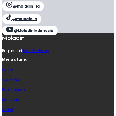
@moladin_id
@moladin.id
@MoladinIndonesia
Bagian dari
Moladin Group
Menu utama
Home
Cari Mobil
Pembiayaan
MoInspeksi
Artikel