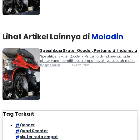
Lihat Artikel Lainnya di
Moladin
Spesifikasi Skuter Qooder, Pertama di Indonesia
Spesifikasi Skuter Qooder - Pertama di Indonesia, hadir
skuter yang memiliki roda empat layaknya sebuah mobil.
Qooder memiliki sejumlah keistimewan dan keunggulan,
Baghendra
15 Dec 2019
ditunjang dengan performa mantap dan dilengkapi
Lodra
dengan fitur modern. Qooder ingin memberikan konsumen
sensasi berkendara yang berbeda. Lantas...
Tag Terkait
Qooder
Quad Scooter
skuter roda empat