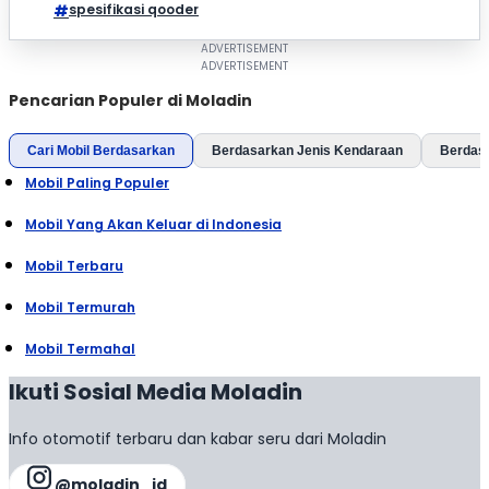
spesifikasi qooder
Pencarian Populer di Moladin
Cari Mobil Berdasarkan
Berdasarkan Jenis Kendaraan
Berdas
Mobil Paling Populer
Mobil Yang Akan Keluar di Indonesia
Mobil Terbaru
Mobil Termurah
Mobil Termahal
Ikuti Sosial Media Moladin
Info otomotif terbaru dan kabar seru dari Moladin
@moladin_id