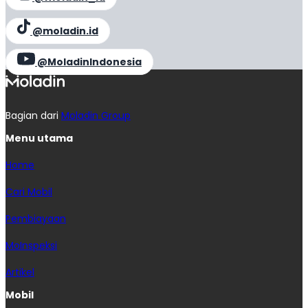
@moladin.id
@MoladinIndonesia
Bagian dari
Moladin Group
Menu utama
Home
Cari Mobil
Pembiayaan
MoInspeksi
Artikel
Mobil