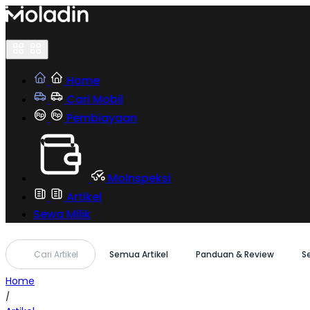
Skip
to
content
Home
Cari Mobil
Pembiayaan
MoInspeksi
Artikel
Sewa Milik
Cari Artikel
Semua Artikel
Panduan & Review
S
Home
/