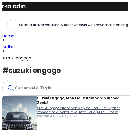
Skip
to
content
Semua Artikel
Panduan & Review
Servis & Perawatan
Financing,
Home
/
Artikel
/
suzuki engage
#suzuki engage
Suzuki Engage, Mobil MPV Kembaran Innova
Zenix?
Suzuki Engage dikabarkan siap meluncur untuk pasar
otomotif India. Menariknya, mobil MPV (Multi Purpose
Vehicle) 7-seater ini digadang-gadang sebagai kembaran
Firdaus Ali
04 May 2023
dari Toyota Innova Hycross atau Innova Zenix. Di India,
Zenix dinamakan Hycross. Dilansir dari laman Rushlane
dan media otomotif India...