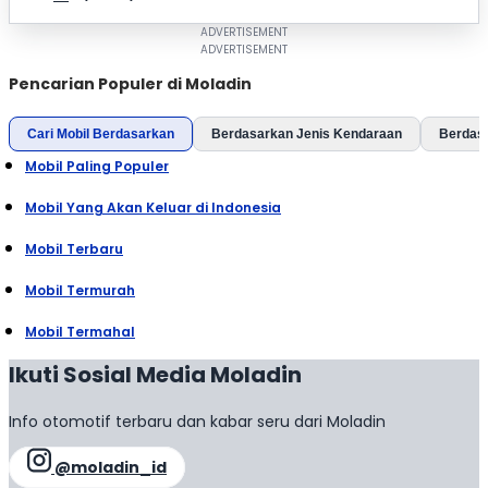
Pencarian Populer di Moladin
Cari Mobil Berdasarkan
Berdasarkan Jenis Kendaraan
Berdas
Mobil Paling Populer
Mobil Yang Akan Keluar di Indonesia
Mobil Terbaru
Mobil Termurah
Mobil Termahal
Ikuti Sosial Media Moladin
Info otomotif terbaru dan kabar seru dari Moladin
@moladin_id