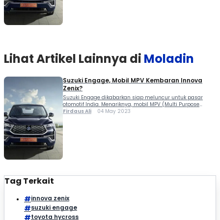
Lihat Artikel Lainnya di
Moladin
Suzuki Engage, Mobil MPV Kembaran Innova
Zenix?
Suzuki Engage dikabarkan siap meluncur untuk pasar
otomotif India. Menariknya, mobil MPV (Multi Purpose
Vehicle) 7-seater ini digadang-gadang sebagai kembaran
Firdaus Ali
04 May 2023
dari Toyota Innova Hycross atau Innova Zenix. Di India,
Zenix dinamakan Hycross. Dilansir dari laman Rushlane
dan media otomotif India...
Tag Terkait
innova zenix
suzuki engage
toyota hycross