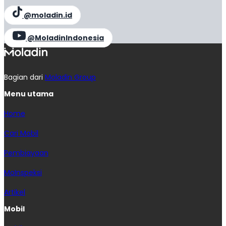
@moladin.id
@MoladinIndonesia
Bagian dari
Moladin Group
Menu utama
Home
Cari Mobil
Pembiayaan
MoInspeksi
Artikel
Mobil