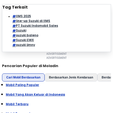
Tag Terkait
IIMS 2025
line-up Suzuki di IIMS
PT Suzuki Indomobil Sales
Suzuki
suzuki baleno
Suzuki EWX
suzuki jimny
Pencarian Populer di Moladin
Cari Mobil Berdasarkan
Berdasarkan Jenis Kendaraan
Berdas
Mobil Paling Populer
Mobil Yang Akan Keluar di Indonesia
Mobil Terbaru