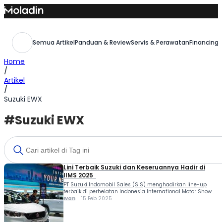
Skip
to
content
Semua Artikel
Panduan & Review
Servis & Perawatan
Financing,
Home
/
Artikel
/
Suzuki EWX
#Suzuki EWX
Lini Terbaik Suzuki dan Keseruannya Hadir di
IIMS 2025
PT Suzuki Indomobil Sales (SIS) menghadirkan line-up
terbaik di perhelatan Indonesia International Motor Show
(IIMS) 2025 yang berlangsung mulai 13-23 Februari 2025
Ivan
15 Feb 2025
di JIExpo, Jakarta. Selama 10 hari perhelatan IIMS 2025,
Suzuki menyajikan berbagai kendaraan yang disesuaikan
bagi kebutuhan pasar otomotif di Indonesia. Juga