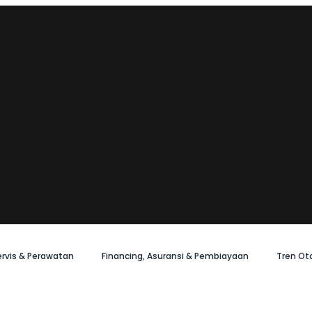
ervis & Perawatan
Financing, Asuransi & Pembiayaan
Tren Ot