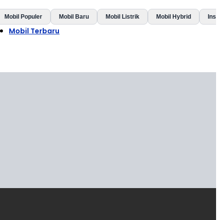
Mobil Populer
Mobil Baru
Mobil Listrik
Mobil Hybrid
Insp
Mobil Terbaru