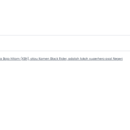
 Baja Hitam (KBH), atau Kamen Black Rider, adalah tokoh superhero asal Negeri