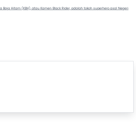
 Baja Hitam (KBH), atau Kamen Black Rider, adalah tokoh superhero asal Negeri