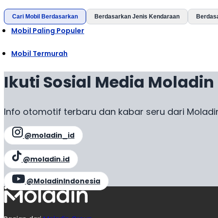
Cari Mobil Berdasarkan
Berdasarkan Jenis Kendaraan
Berdas
Mobil Paling Populer
Mobil Termurah
Ikuti Sosial Media Moladin
Info otomotif terbaru dan kabar seru dari Moladi
@moladin_id
@moladin.id
@MoladinIndonesia