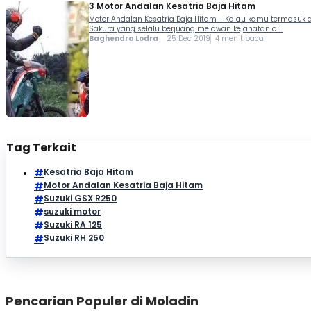
3 Motor Andalan Kesatria Baja Hitam
Motor Andalan Kesatria Baja Hitam - Kalau kamu termasuk a
Sakura yang selalu berjuang melawan kejahatan di...
Baghendra Lodra
25 Dec 2019
4 menit baca
Tag Terkait
Kesatria Baja Hitam
Motor Andalan Kesatria Baja Hitam
Suzuki GSX R250
suzuki motor
Suzuki RA 125
Suzuki RH 250
Pencarian Populer di Moladin