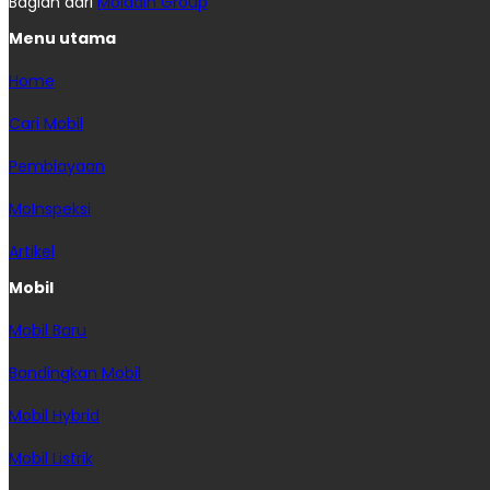
Bagian dari
Moladin Group
Menu utama
Home
Cari Mobil
Pembiayaan
MoInspeksi
Artikel
Mobil
Mobil Baru
Bandingkan Mobil
Mobil Hybrid
Mobil Listrik