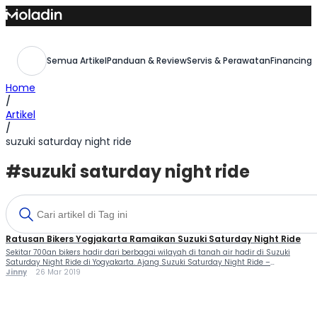
Skip
to
content
Semua Artikel
Panduan & Review
Servis & Perawatan
Financing,
Home
/
Artikel
/
suzuki saturday night ride
#suzuki saturday night ride
Ratusan Bikers Yogjakarta Ramaikan Suzuki Saturday Night Ride
Sekitar 700an bikers hadir dari berbagai wilayah di tanah air hadir di Suzuki
Saturday Night Ride di Yogyakarta. Ajang Suzuki Saturday Night Ride –
Yogyakarta yang diprakarsai PT Suzuki Indomobil Sales (SIS) bersama Main
Jinny
26 Mar 2019
Dealer PT Suzuki Indojaya Motor Sukses (IJMS), punya misi ingin mengajak para
bikers pengguna motor Suzuki untuk taat berlalu lintas. Selain itu […]