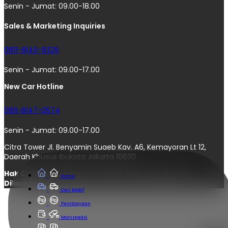
Senin - Jumat: 09.00-18.00
Sales & Marketing Inquiries
0811-8140-8326
Senin - Jumat: 09.00-17.00
New Car Hotline
0811-8147-0574
Senin - Jumat: 09.00-17.00
Citra Tower Jl. Benyamin Suaeb Kav. A6, Kemayoran Lt 12,
Daerah Khusus Ibukota Jakarta 10630
Hak Cipta © moladin.com 2025. Semua Hak Cipta
Home
Dilindungi.
Cari Mobil
Pembiayaan
MoInspeksi