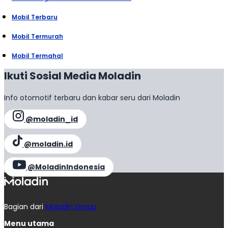
Mobil Terbaru
Mobil Termurah
Mobil Termahal
Ikuti Sosial Media Moladin
Info otomotif terbaru dan kabar seru dari Moladin
@moladin_id
@moladin.id
@MoladinIndonesia
Bagian dari
Moladin Group
Menu utama