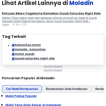
Lihat Artikel Lainnya di
Moladin
Ratusan Bikers Yogjakarta Ramaikan Suzuki Saturday Night Ride
Sekitar 700an bikers hadir dari berbagai wilayah di tanah air hadir di Suzuki
Saturday Night Ride di Yogyakarta. Ajang Suzuki Saturday Night Ride –
Yogyakarta yang diprakarsai PT Suzuki Indomobil Sales (SIS) bersama Main
Jinny
26 Mar 2019
Dealer PT Suzuki Indojaya Motor Sukses (IJMS), punya misi ingin mengajak para
bikers pengguna motor Suzuki untuk taat berlalu lintas. Selain itu […]
Tag Terkait
komunitas motor
moladin_komunitas
motor suzuki
suzuki saturday night ride
Pencarian Populer di Moladin
Cari Mobil Berdasarkan
Berdasarkan Jenis Kendaraan
Berdas
Mobil Paling Populer
Mobil Yang Akan Keluar di Indonesia