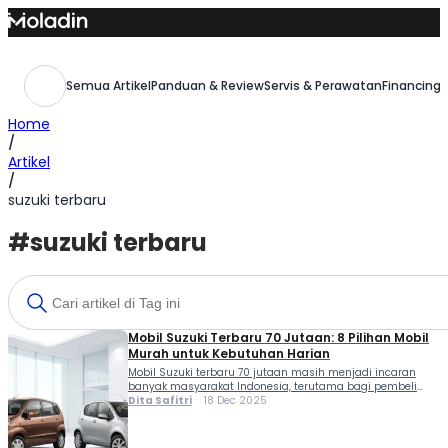
Skip
to
content
Semua Artikel
Panduan & Review
Servis & Perawatan
Financing,
Home
/
Artikel
/
suzuki terbaru
#suzuki terbaru
Mobil Suzuki Terbaru 70 Jutaan: 8 Pilihan Mobil
Murah untuk Kebutuhan Harian
Mobil Suzuki terbaru 70 jutaan masih menjadi incaran
banyak masyarakat Indonesia, terutama bagi pembeli
mobil pertama maupun keluarga muda. Di tengah tren
Dita Safitri
18 Dec 2025
kenaikan harga kendaraan, segmen ini tetap diminati
karena Suzuki dikenal konsisten menghadirkan mobil yang
irit bahan bakar, mudah dalam perawatan, serta didukung