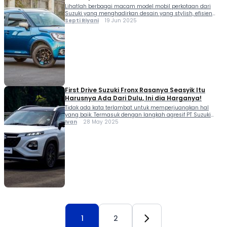
Lihatlah berbagai macam model mobil perkotaan dari
Suzuki yang menghadirkan desain yang stylish, efisien
teknologi dan cocok untuk mobilitas harian di kota.
Septi Riyani
19 Jun 2025
First Drive Suzuki Fronx Rasanya Seasyik Itu
Harusnya Ada Dari Dulu, Ini dia Harganya!
Tidak ada kata terlambat untuk memperjuangkan hal
yang baik. Termasuk dengan langkah agresif PT Suzuki
Indomobil Sales (SIS) dalam menghadirkan Compact SUV
Ivan
28 May 2025
terbaru mereka Suzuki Fronx, hari ini (28/5). PT SIS merilis
Suzuki Fronx dalam 3 varian. Ketiganya ialah Suzuki Fronx
SGX, GX dan GL. Dua model pertama siap menggendong
jantung pacu anyar yakni unit […]
1
2