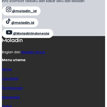
Info otomotif terbaru dan kabar seru dari Moladin
@moladin_id
@moladin.id
@MoladinIndonesia
Bagian dari
Moladin Group
Menu utama
Home
Cari Mobil
Pembiayaan
MoInspeksi
Artikel