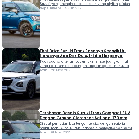
Suzuki yang menghadirkan desain yang stylish, efisien
teknologi dan cocok untuk mobilitas harian di kota.
Septi Riyani
19 Jun 2025
First Drive Suzuki Fronx Rasanya Seasyik Itu
Harusnya Ada Dari Dulu, Ini dia Harganya!
Tidak ada kata terlambat untuk memperjuangkan hal
yang baik. Termasuk dengan langkah agresif PT Suzuki
Indomobil Sales (SIS) dalam menghadirkan Compact SUV
Ivan
28 May 2025
terbaru mereka Suzuki Fronx, hari ini (28/5). PT SIS merilis
Suzuki Fronx dalam 3 varian. Ketiganya ialah Suzuki Fronx
SGX, GX dan GL. Dua model pertama siap menggendong
jantung pacu anyar yakni unit […]
Terobosan Desain Suzuki Fronx Compact SUV
Dengan Ground Clereance Setinggi 170 mm
Di saat perhatian kita tengah tersita dengan euforia
mobil-mobil Cina. Suzuki Indonesia mengeluarkan kartu
truf untuk membalikan keadaan. Ini dia terobosan desain
Ivan
01 May 2025
Suzuki Fronx Compact SUV dengan ground clereance