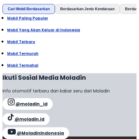
Cari Mobil Berdasarkan
Berdasarkan Jenis Kendaraan
Berdas
Mobil Paling Populer
Mobil Yang Akan Keluar di Indonesia
Mobil Terbaru
Mobil Termurah
Mobil Termahal
Ikuti Sosial Media Moladin
Info otomotif terbaru dan kabar seru dari Moladin
@moladin_id
@moladin.id
@MoladinIndonesia