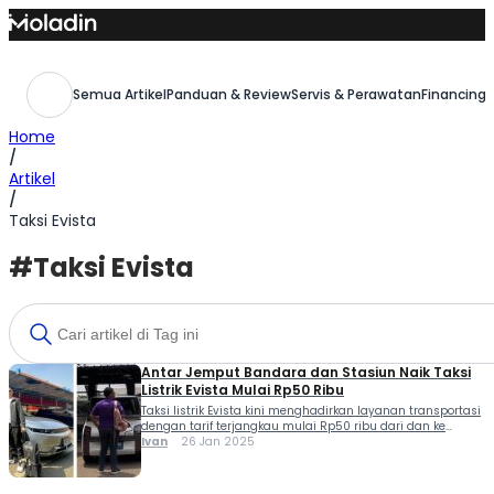
Skip
to
content
Semua Artikel
Panduan & Review
Servis & Perawatan
Financing,
Home
/
Artikel
/
Taksi Evista
#Taksi Evista
Antar Jemput Bandara dan Stasiun Naik Taksi
Listrik Evista Mulai Rp50 Ribu
Taksi listrik Evista kini menghadirkan layanan transportasi
dengan tarif terjangkau mulai Rp50 ribu dari dan ke
bandara juga ke stasiun di wilayah Jabodetabek. Layanan
Ivan
26 Jan 2025
taksi listrik Evista ini tersedia untuk mendukung mobilitas
masyarakat dengan kendaraan berbasis listrik yang
ramah lingkungan. CEO dan Founder Evista, Erlang