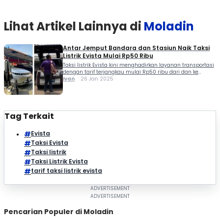
Hadiwiguna, mengungkapkan bahwa langkah ini
merupakan bagian dari visi Evista […]
Lihat Artikel Lainnya di
Moladin
Antar Jemput Bandara dan Stasiun Naik Taksi
Listrik Evista Mulai Rp50 Ribu
Taksi listrik Evista kini menghadirkan layanan transportasi
dengan tarif terjangkau mulai Rp50 ribu dari dan ke
bandara juga ke stasiun di wilayah Jabodetabek. Layanan
Ivan
26 Jan 2025
taksi listrik Evista ini tersedia untuk mendukung mobilitas
masyarakat dengan kendaraan berbasis listrik yang
ramah lingkungan. CEO dan Founder Evista, Erlang
Hadiwiguna, mengungkapkan bahwa langkah ini
merupakan bagian dari visi Evista […]
Tag Terkait
Evista
Taksi Evista
Taksi listrik
Taksi Listrik Evista
tarif taksi listrik evista
Pencarian Populer di Moladin