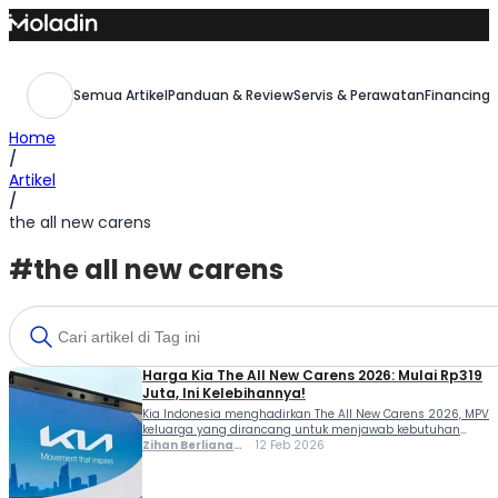
Skip
to
content
Semua Artikel
Panduan & Review
Servis & Perawatan
Financing,
Home
/
Artikel
/
the all new carens
#the all new carens
Harga Kia The All New Carens 2026: Mulai Rp319
Juta, Ini Kelebihannya!
Kia Indonesia menghadirkan The All New Carens 2026, MPV
keluarga yang dirancang untuk menjawab kebutuhan
mobilitas urban dan gaya hidup modern. Dengan kabin
Zihan Berliana
12 Feb 2026
fleksibel yang bisa menampung enam hingga tujuh
Ram Ghani
penumpang, layar infotainment besar, dan fitur teknologi
terkini, Carens menawarkan kenyamanan sekaligus fungsi