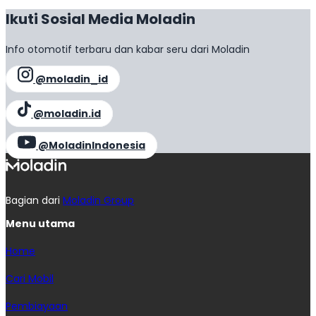
Ikuti Sosial Media Moladin
Info otomotif terbaru dan kabar seru dari Moladin
@moladin_id
@moladin.id
@MoladinIndonesia
Bagian dari
Moladin Group
Menu utama
Home
Cari Mobil
Pembiayaan