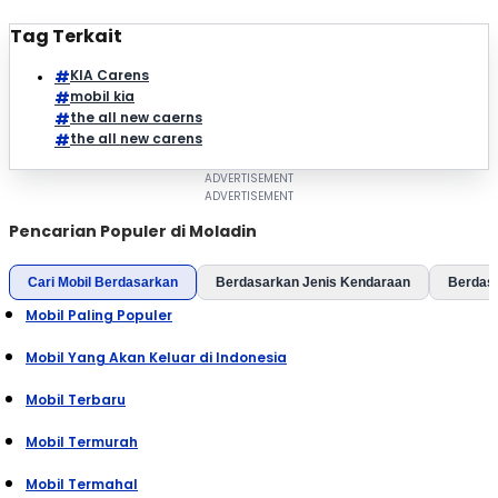
Tag Terkait
KIA Carens
mobil kia
the all new caerns
the all new carens
Pencarian Populer di Moladin
Cari Mobil Berdasarkan
Berdasarkan Jenis Kendaraan
Berdas
Mobil Paling Populer
Mobil Yang Akan Keluar di Indonesia
Mobil Terbaru
Mobil Termurah
Mobil Termahal