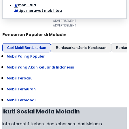
mobil tua
tips merawat mobil tua
Pencarian Populer di Moladin
Cari Mobil Berdasarkan
Berdasarkan Jenis Kendaraan
Berdas
Mobil Paling Populer
Mobil Yang Akan Keluar di Indonesia
Mobil Terbaru
Mobil Termurah
Mobil Termahal
Ikuti Sosial Media Moladin
Info otomotif terbaru dan kabar seru dari Moladin