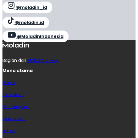
@moladin_id
@moladin.id
@MoladinIndonesia
Bagian dari
Moladin Group
Menu utama
Home
Cari Mobil
Pembiayaan
MoInspeksi
Artikel