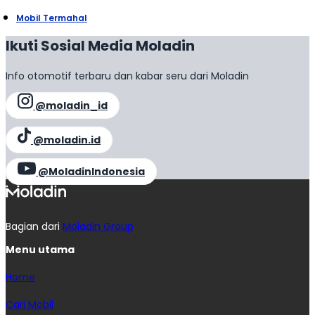
Mobil Termahal
Ikuti Sosial Media Moladin
Info otomotif terbaru dan kabar seru dari Moladin
@moladin_id
@moladin.id
@MoladinIndonesia
Bagian dari
Moladin Group
Menu utama
Home
Cari Mobil