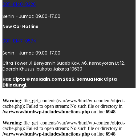
0811-8140-8326
Senin - Jumat: 09.00-17.00
New Car Hotline
0811-8147-0574
Senin - Jumat: 09.00-17.00
Citra Tower Jl. Benyamin Suaeb Kav. A6, Kemayoran Lt 12,
Daerah Khusus Ibukota Jakarta 10630
Hak Cipta © moladin.com 2025. Semua Hak Cipta
Dilindungi.
Warning
: file_get_contents(/var/www/html/wp-content/object-
cache.php): Failed to open stream: No such file or directory in
/var/www/html/wp-includes/functions.php
on line
6948
Warning
: file_get_contents(/var/www/html/wp-content/object-
cache.php): Failed to open stream: No such file or directory in
/var/www/html/wp-includes/functions.php
on line
6948