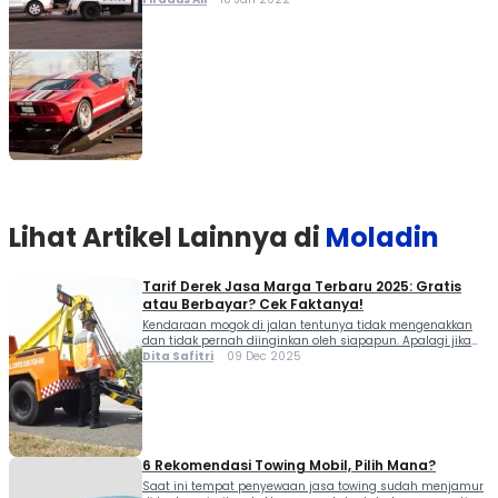
Penyedia jasa layanan towing umumnya didominasi oleh
perusahaan swasta. Jadi untuk menggunakan jasa towing
harus membayar sesuai dengan harga yang dipatok...
Lihat Artikel Lainnya di
Moladin
Tarif Derek Jasa Marga Terbaru 2025: Gratis
atau Berbayar? Cek Faktanya!
Kendaraan mogok di jalan tentunya tidak mengenakkan
dan tidak pernah diinginkan oleh siapapun. Apalagi jika
terjadi saat melintas di jalan tol, situasi bisa membuat
Dita Safitri
09 Dec 2025
pengendara panik karena lalu lintas yang cepat dan
terbatasnya tempat berhenti. Namun, jika hal itu sampai
terjadi, maka sebaiknya pengguna kendaraan
menggunakan jasa derek resmi yang disediakan operator
resmi jalan tol. […]
6 Rekomendasi Towing Mobil, Pilih Mana?
Saat ini tempat penyewaan jasa towing sudah menjamur