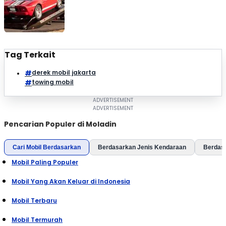
Tag Terkait
derek mobil jakarta
towing mobil
Pencarian Populer di Moladin
Cari Mobil Berdasarkan
Berdasarkan Jenis Kendaraan
Berdas
Mobil Paling Populer
Mobil Yang Akan Keluar di Indonesia
Mobil Terbaru
Mobil Termurah