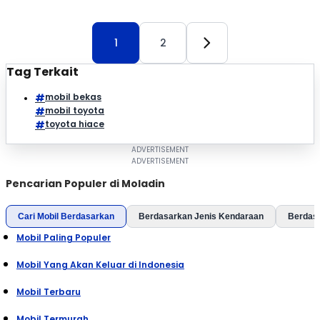
1
2
Tag Terkait
mobil bekas
mobil toyota
toyota hiace
Pencarian Populer di Moladin
Cari Mobil Berdasarkan
Berdasarkan Jenis Kendaraan
Berdas
Mobil Paling Populer
Mobil Yang Akan Keluar di Indonesia
Mobil Terbaru
Mobil Termurah