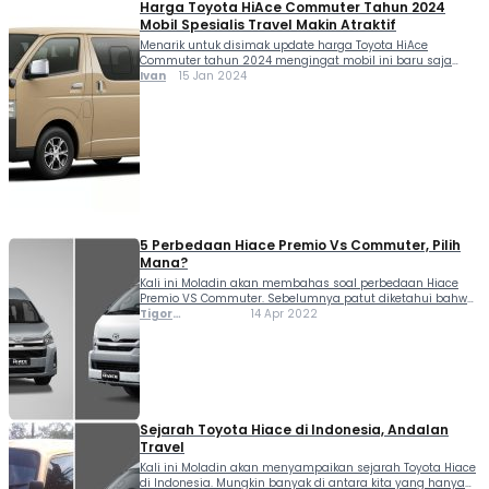
Harga Toyota HiAce Commuter Tahun 2024
Mobil Spesialis Travel Makin Atraktif
Menarik untuk disimak update harga Toyota HiAce
Commuter tahun 2024 mengingat mobil ini baru saja
mengalami facelift pada tampilan dan kelengkapan kabin.
Ivan
15 Jan 2024
Sebelumnya tak ada yang menyangka langkah Toyota
memberikan perhatian kembali kepada Toyota HiAce
generasi kelima yang sudah berusia...
5 Perbedaan Hiace Premio Vs Commuter, Pilih
Mana?
Kali ini Moladin akan membahas soal perbedaan Hiace
Premio VS Commuter. Sebelumnya patut diketahui bahwa
baik Hiace Premio dan Hice Commuter adalah kendaraan
Tigor
14 Apr 2022
penumpang yang diciptakan untuk segmentasi komersil.
Sihombing
Keduanya memiliki perbedaan harga sekitar Rp 82,5
jutaan. Di mana Hiace...
Sejarah Toyota Hiace di Indonesia, Andalan
Travel
Kali ini Moladin akan menyampaikan sejarah Toyota Hiace
di Indonesia. Mungkin banyak di antara kita yang hanya