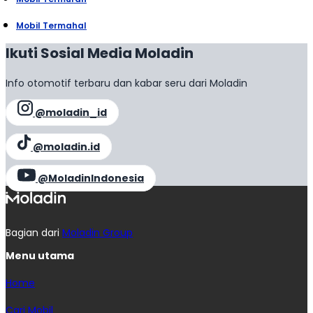
Mobil Termahal
Ikuti Sosial Media Moladin
Info otomotif terbaru dan kabar seru dari Moladin
@moladin_id
@moladin.id
@MoladinIndonesia
Bagian dari
Moladin Group
Menu utama
Home
Cari Mobil