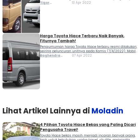
mengetahui Toyota Hiace sebagai kendaraan travel. Hal ini
Tigor
13 Apr 2022
wajar, karena tidak bisa dipungkiri jika perkembangan
Sihombing
usaha travel di Indonesia tidak terlepas dari mobil...
Harga Toyota Hiace Terbaru Naik Banyak,
Fiturnya Tambah!
Pengumuman harga Toyota Hiace terbaru resmi dilakukan,
seiring peluncuran unitnya pada Kamis (7/4/2022). Mobil
niaga tersebut kini dijual mulai Rp 539,2 juta (OTR
Baghendra
07 Apr 2022
Jakarta). Banderol Toyota Hiace anyar naik sekitar Rp 25
Lodra
jutaan dibanding model lama. Walau demikian, banyak
tambahan...
Lihat Artikel Lainnya di
Moladin
4 Pilihan Toyota Hiace Bekas yang Paling Dicari
Pengusaha Travel!
Toyota Hiace bekas masih menjadi incaran banyak orang,
baik untuk kebutuhan usaha travel, shuttle, pariwisata,