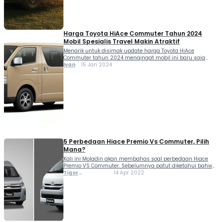
Harga Toyota HiAce Commuter Tahun 2024
Mobil Spesialis Travel Makin Atraktif
Menarik untuk disimak update harga Toyota HiAce
Commuter tahun 2024 mengingat mobil ini baru saja
mengalami facelift pada tampilan dan kelengkapan kabin.
Ivan
15 Jan 2024
Sebelumnya tak ada yang menyangka langkah Toyota
memberikan perhatian kembali kepada Toyota HiAce
generasi kelima yang sudah berusia...
5 Perbedaan Hiace Premio Vs Commuter, Pilih
Mana?
Kali ini Moladin akan membahas soal perbedaan Hiace
Premio VS Commuter. Sebelumnya patut diketahui bahwa
baik Hiace Premio dan Hice Commuter adalah kendaraan
Tigor
14 Apr 2022
penumpang yang diciptakan untuk segmentasi komersil.
Sihombing
Keduanya memiliki perbedaan harga sekitar Rp 82,5
jutaan. Di mana Hiace...