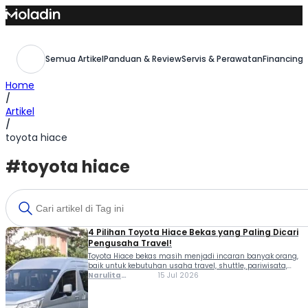
Skip
to
content
Semua Artikel
Panduan & Review
Servis & Perawatan
Financing,
Home
/
Artikel
/
toyota hiace
#toyota hiace
4 Pilihan Toyota Hiace Bekas yang Paling Dicari
Pengusaha Travel!
Toyota Hiace bekas masih menjadi incaran banyak orang,
baik untuk kebutuhan usaha travel, shuttle, pariwisata,
hingga kendaraan operasional perusahaan. Alasannya
Narulita
15 Jul 2026
sederhana, mobil ini dikenal memiliki kabin yang luas,
Azzahra
daya angkut penumpang besar, dan mesin diesel yang
Misbakh
terkenal tangguh. Selain itu, harga Toyota Hiace bekas kini