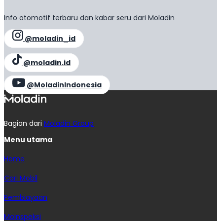
Info otomotif terbaru dan kabar seru dari Moladin
@moladin_id
@moladin.id
@MoladinIndonesia
Bagian dari
Moladin Group
Menu utama
Home
Cari Mobil
Pembiayaan
MoInspeksi