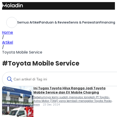
Skip
to
content
Semua Artikel
Panduan & Review
Servis & Perawatan
Financing,
Home
/
Artikel
/
Toyota Mobile Service
#Toyota Mobile Service
Ini Tugas Toyota Hilux Rangga Jadi Toyota
Mobile Service dan EV Mobile Charging
Sebelumnya kami sudah mengulas langkah PT Toyota-
Astra Motor (TAM) yang kembali menggelar Toyota Posko
Siaga selama libur Nataru 2024. Nah yang menarik, ada
Ivan
23 Dec 2024
tugas perdana yang diemban Toyota Hilux Rangga jadi
Toyota Mobile Service dan EV Mobile Charging. Kehadiran
Toyota Hilux Rangga jadi Toyota Mobile Service dan EV