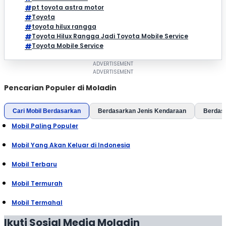
pt toyota astra motor
Toyota
toyota hilux rangga
Toyota Hilux Rangga Jadi Toyota Mobile Service
Toyota Mobile Service
Pencarian Populer di Moladin
Cari Mobil Berdasarkan
Berdasarkan Jenis Kendaraan
Berdas
Mobil Paling Populer
Mobil Yang Akan Keluar di Indonesia
Mobil Terbaru
Mobil Termurah
Mobil Termahal
Ikuti Sosial Media Moladin