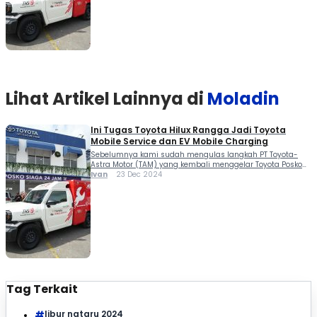
Mobile Charging ini memang ditujukan untuk mendukung
[…]
Lihat Artikel Lainnya di
Moladin
Ini Tugas Toyota Hilux Rangga Jadi Toyota
Mobile Service dan EV Mobile Charging
Sebelumnya kami sudah mengulas langkah PT Toyota-
Astra Motor (TAM) yang kembali menggelar Toyota Posko
Siaga selama libur Nataru 2024. Nah yang menarik, ada
Ivan
23 Dec 2024
tugas perdana yang diemban Toyota Hilux Rangga jadi
Toyota Mobile Service dan EV Mobile Charging. Kehadiran
Toyota Hilux Rangga jadi Toyota Mobile Service dan EV
Mobile Charging ini memang ditujukan untuk mendukung
[…]
Tag Terkait
libur nataru 2024