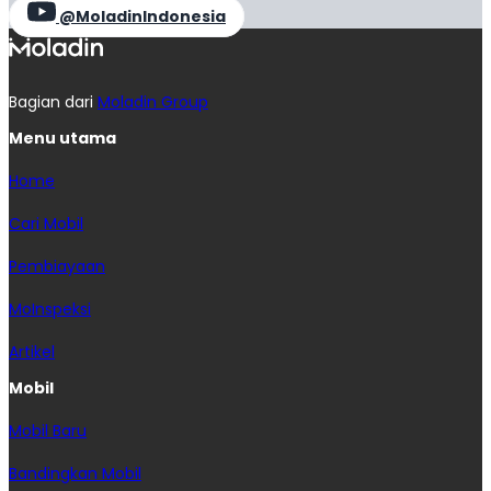
@MoladinIndonesia
Bagian dari
Moladin Group
Menu utama
Home
Cari Mobil
Pembiayaan
MoInspeksi
Artikel
Mobil
Mobil Baru
Bandingkan Mobil