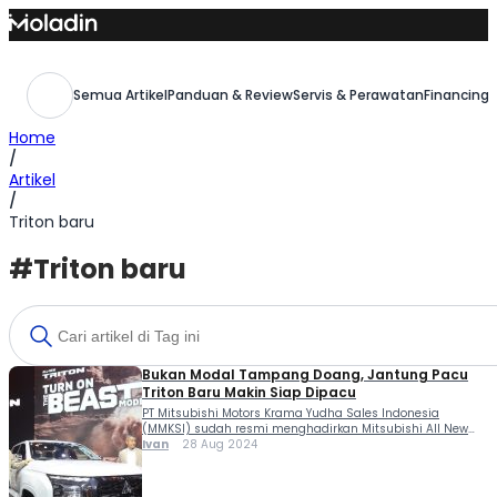
Skip
to
content
Semua Artikel
Panduan & Review
Servis & Perawatan
Financing,
Home
/
Artikel
/
Triton baru
#Triton baru
Bukan Modal Tampang Doang, Jantung Pacu
Triton Baru Makin Siap Dipacu
PT Mitsubishi Motors Krama Yudha Sales Indonesia
(MMKSI) sudah resmi menghadirkan Mitsubishi All New
Triton di pasar otomotif Tanah Air. Tidak sekadar modal
Ivan
28 Aug 2024
tampang saja, jantung pacu Triton Baru makin siap
dipacu. Mitsubishi All New Triton memang menjadi salah
satu pemain utama di segmen pikap kabin ganda. Dari