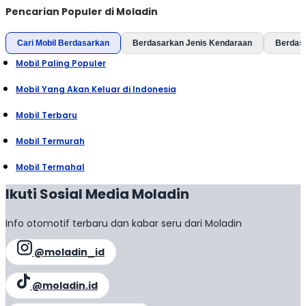
Pencarian Populer di Moladin
Cari Mobil Berdasarkan
Berdasarkan Jenis Kendaraan
Berdas
Mobil Paling Populer
Mobil Yang Akan Keluar di Indonesia
Mobil Terbaru
Mobil Termurah
Mobil Termahal
Ikuti Sosial Media Moladin
Info otomotif terbaru dan kabar seru dari Moladin
@moladin_id
@moladin.id