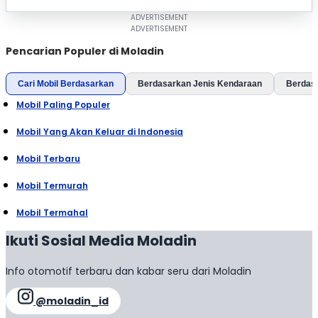
Pencarian Populer di Moladin
Cari Mobil Berdasarkan
Berdasarkan Jenis Kendaraan
Berdas
Mobil Paling Populer
Mobil Yang Akan Keluar di Indonesia
Mobil Terbaru
Mobil Termurah
Mobil Termahal
Ikuti Sosial Media Moladin
Info otomotif terbaru dan kabar seru dari Moladin
@moladin_id