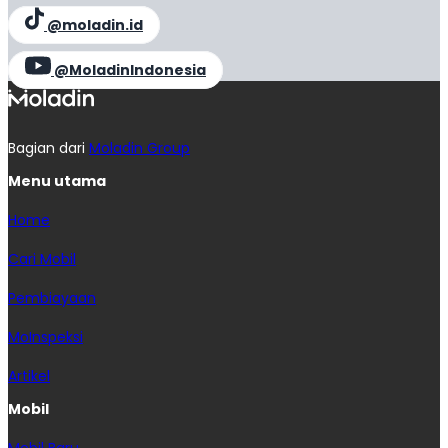
@moladin.id
@MoladinIndonesia
Bagian dari
Moladin Group
Menu utama
Home
Cari Mobil
Pembiayaan
MoInspeksi
Artikel
Mobil
Mobil Baru