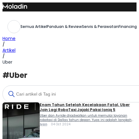
Skip
to
content
Semua Artikel
Panduan & Review
Servis & Perawatan
Financing,
Home
/
Artikel
/
Uber
#Uber
Enam Tahun Setelah Kecelakaan Fatal, Uber
Join Lagi RoboTaxi Jajaki Pakai Ioniq 5
Uber dan Avride dijadwalkan untuk memulai layanan
robotaxi di Dallas tahun depan. Yups ini adalah langkah
maja sejak enam tahun setelah kecelakaan fatal, Uber join
Ivan
04 Oct 2024
lagi RoboTaxi, kini pakai Ioniq 5. Uber sudah dikenal
sebagai salah satu raksasa aplikasi ride healing dan
pelopor pengemudi otonom. Akan tetapi kecelakaan fatal