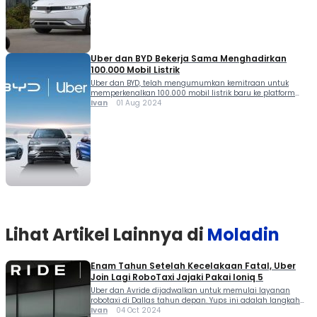
pada tahun 2018 mengubah segalanya. Sebagai […]
Uber dan BYD Bekerja Sama Menghadirkan
100.000 Mobil Listrik
Uber dan BYD, telah mengumumkan kemitraan untuk
memperkenalkan 100.000 mobil listrik baru ke platform
pemesanan kendaraan Uber di seluruh dunia. Kolaborasi
Ivan
01 Aug 2024
ini, akan dimulai di Eropa dan Amerika Latin, yang akan
memberikan harga yang terjangkau dan opsi pembiayaan
bagi pengemudi Uber untuk kendaraan listrik BYD. Proyek
ini direncanakan untuk memperluas ekspansi bisnis ke
Timur Tengah, […]
Lihat Artikel Lainnya di
Moladin
Enam Tahun Setelah Kecelakaan Fatal, Uber
Join Lagi RoboTaxi Jajaki Pakai Ioniq 5
Uber dan Avride dijadwalkan untuk memulai layanan
robotaxi di Dallas tahun depan. Yups ini adalah langkah
maja sejak enam tahun setelah kecelakaan fatal, Uber join
Ivan
04 Oct 2024