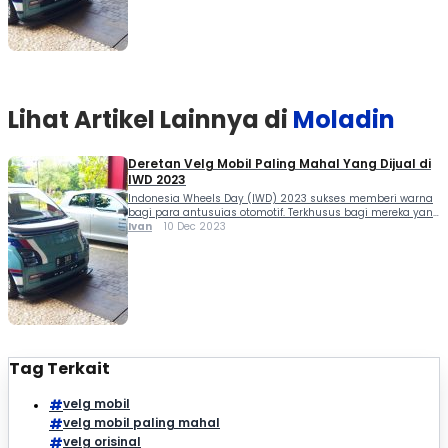
Lihat Artikel Lainnya di
Moladin
Deretan Velg Mobil Paling Mahal Yang Dijual di
IWD 2023
Indonesia Wheels Day (IWD) 2023 sukses memberi warna
bagi para antusuias otomotif. Terkhusus bagi mereka yang
mengincar velg mobil paling mahal yang dihadirkan oleh
Ivan
10 Dec 2023
para tenant yang berpartisipasi. IWD 2023 yang
berlangsung 9 dan 10 Desember 2023 di QBIG BSD...
Tag Terkait
velg mobil
velg mobil paling mahal
velg orisinal