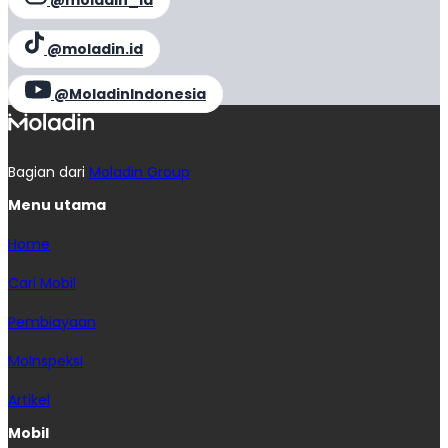
@moladin.id
@MoladinIndonesia
Bagian dari
Moladin Group
Menu utama
Home
Cari Mobil
Pembiayaan
MoInspeksi
Artikel
Mobil