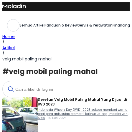
Skip
to
content
Semua Artikel
Panduan & Review
Servis & Perawatan
Financing,
Home
/
Artikel
/
velg mobil paling mahal
#velg mobil paling mahal
Deretan Velg Mobil Paling Mahal Yang Dijual di
IWD 2023
Indonesia Wheels Day (IWD) 2023 sukses memberi warna
bagi para antusuias otomotif. Terkhusus bagi mereka yang
mengincar velg mobil paling mahal yang dihadirkan oleh
Ivan
10 Dec 2023
para tenant yang berpartisipasi. IWD 2023 yang
berlangsung 9 dan 10 Desember 2023 di QBIG BSD...