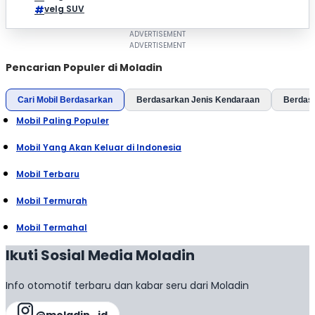
velg SUV
Pencarian Populer di Moladin
Cari Mobil Berdasarkan
Berdasarkan Jenis Kendaraan
Berdas
Mobil Paling Populer
Mobil Yang Akan Keluar di Indonesia
Mobil Terbaru
Mobil Termurah
Mobil Termahal
Ikuti Sosial Media Moladin
Info otomotif terbaru dan kabar seru dari Moladin
@moladin_id