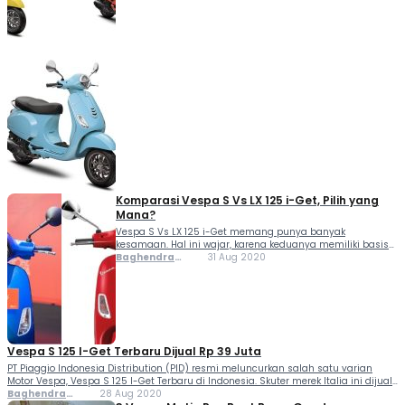
Vespa LX 125 i-get dan Vespa S 125 i-get. Tidak hanya
sekadar warna...
Komparasi Vespa S Vs LX 125 i-Get, Pilih yang
Mana?
Vespa S Vs LX 125 i-Get memang punya banyak
kesamaan. Hal ini wajar, karena keduanya memiliki basis
serupa. Terlebih setelah Vespa S model 2020 dijual resmi
Baghendra
31 Aug 2020
di Tanah Air. Kemiripannya semakin menjadi-jadi dengan
Lodra
Vespa LX. Ambil contoh spion versi S yang...
Vespa S 125 I-Get Terbaru Dijual Rp 39 Juta
PT Piaggio Indonesia Distribution (PID) resmi meluncurkan salah satu varian
Motor Vespa, Vespa S 125 I-Get Terbaru di Indonesia. Skuter merek Italia ini dijual
dengan harga Rp 39 juta (OTR Jakarta). Kehadiran Vepsa S anyar sesungguhnya
Baghendra
28 Aug 2020