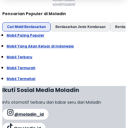
Pencarian Populer di Moladin
Cari Mobil Berdasarkan
Berdasarkan Jenis Kendaraan
Berdas
Mobil Paling Populer
Mobil Yang Akan Keluar di Indonesia
Mobil Terbaru
Mobil Termurah
Mobil Termahal
Ikuti Sosial Media Moladin
Info otomotif terbaru dan kabar seru dari Moladin
@moladin_id