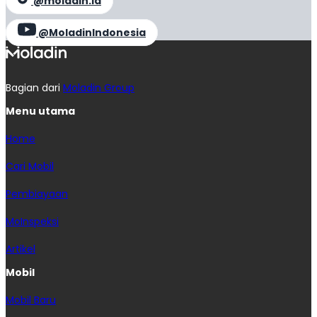
@moladin.id
@MoladinIndonesia
Bagian dari
Moladin Group
Menu utama
Home
Cari Mobil
Pembiayaan
MoInspeksi
Artikel
Mobil
Mobil Baru