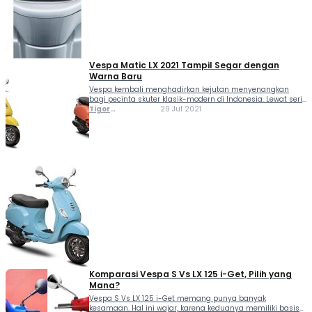
Vespa Matic LX 2021 Tampil Segar dengan
Warna Baru
Vespa kembali menghadirkan kejutan menyenangkan
bagi pecinta skuter klasik-modern di Indonesia. Lewat seri
Vespa matic 2021, PT Piaggio Indonesia memperkenalkan
Tigor
29 Jul 2021
rangkaian warna baru untuk dua model andalannya:
Sihombing
Vespa LX 125 i-get dan Vespa S 125 i-get. Tidak hanya
sekadar warna...
Komparasi Vespa S Vs LX 125 i-Get, Pilih yang
Mana?
Vespa S Vs LX 125 i-Get memang punya banyak
kesamaan. Hal ini wajar, karena keduanya memiliki basis