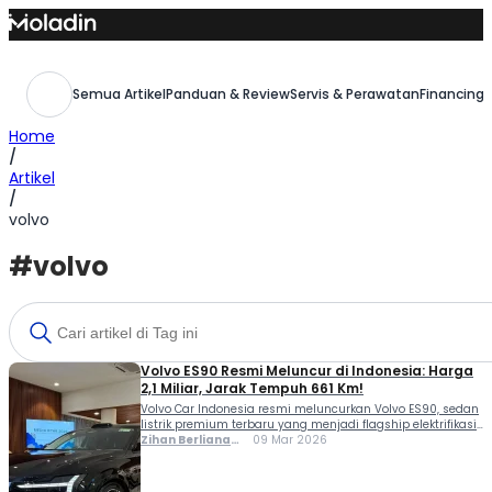
Skip
to
content
Semua Artikel
Panduan & Review
Servis & Perawatan
Financing,
Home
/
Artikel
/
volvo
#volvo
Volvo ES90 Resmi Meluncur di Indonesia: Harga
2,1 Miliar, Jarak Tempuh 661 Km!
Volvo Car Indonesia resmi meluncurkan Volvo ES90, sedan
listrik premium terbaru yang menjadi flagship elektrifikasi
Volvo di pasar Tanah Air. Kehadiran model ini menandai
Zihan Berliana
09 Mar 2026
langkah baru Volvo dalam memperluas portofolio
Ram Ghani
kendaraan listrik di segmen mobil mewah Indonesia.
Sebagai sedan listrik generasi terbaru, ES90 mengusung