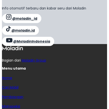
Info otomotif terbaru dan kabar seru dari Moladin
@moladin_id
@moladin.id
@MoladinIndonesia
Bagian dari
Moladin Group
Menu utama
Home
Cari Mobil
Pembiayaan
MoInspeksi