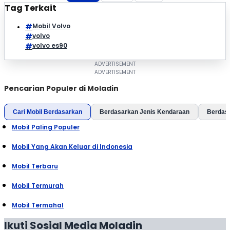
Tag Terkait
Mobil Volvo
volvo
volvo es90
Pencarian Populer di Moladin
Cari Mobil Berdasarkan
Berdasarkan Jenis Kendaraan
Berdas
Mobil Paling Populer
Mobil Yang Akan Keluar di Indonesia
Mobil Terbaru
Mobil Termurah
Mobil Termahal
Ikuti Sosial Media Moladin