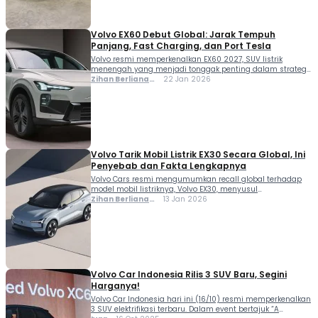
Volvo EX60 Debut Global: Jarak Tempuh
Panjang, Fast Charging, dan Port Tesla
Volvo resmi memperkenalkan EX60 2027, SUV listrik
menengah yang menjadi tonggak penting dalam strategi
EV merek asal Swedia ini. Dirancang dari awal sebagai
Zihan Berliana
22 Jan 2026
kendaraan listrik murni, EX60 dibangun di atas platform
Ram Ghani
listrik generasi baru SPA3 yang menghadirkan inovasi
struktural dan teknologi terbaru. SUV ini siap bersaing di
segmen EV premium menengah, menawarkan desain
modern, interior […]
Volvo Tarik Mobil Listrik EX30 Secara Global, Ini
Penyebab dan Fakta Lengkapnya
Volvo Cars resmi mengumumkan recall global terhadap
model mobil listriknya, Volvo EX30, menyusul
ditemukannya potensi masalah serius pada baterai mobil
Zihan Berliana
13 Jan 2026
Volvo. Masalah ini berkaitan dengan risiko panas berlebih
Ram Ghani
(overheating) pada sel baterai tegangan tinggi, yang
dalam kondisi ekstrem dapat meningkatkan kemungkinan
terjadinya kebakaran. Langkah recall ini dilakukan sebagai
bentuk pencegahan, meskipun jumlah kasus insiden yang
[…]
Volvo Car Indonesia Rilis 3 SUV Baru, Segini
Harganya!
Volvo Car Indonesia hari ini (16/10) resmi memperkenalkan
3 SUV elektrifikasi terbaru. Dalam event bertajuk “A