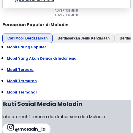
Pencarian Populer di Moladin
Cari Mobil Berdasarkan
Berdasarkan Jenis Kendaraan
Berdas
Mobil Paling Populer
Mobil Yang Akan Keluar di Indonesia
Mobil Terbaru
Mobil Termurah
Mobil Termahal
Ikuti Sosial Media Moladin
Info otomotif terbaru dan kabar seru dari Moladin
@moladin_id