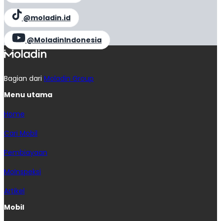
@moladin.id
@MoladinIndonesia
Bagian dari
Moladin Group
Menu utama
Home
Cari Mobil
Pembiayaan
MoInspeksi
Artikel
Mobil