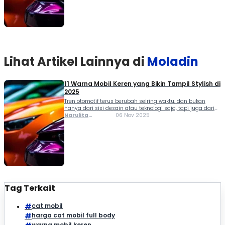
Jadi, kalau kamu sedang berencana […]
Lihat Artikel Lainnya di
Moladin
11 Warna Mobil Keren yang Bikin Tampil Stylish di
2025
Tren otomotif terus berubah seiring waktu, dan bukan
hanya dari sisi desain atau teknologi saja, tapi juga dari
segi pilihan warna. Saat ini, banyak orang memilih warna
Narulita
06 Nov 2025
mobil keren untuk menunjukkan kepribadian serta gaya
Azzahra
hidup mereka. Warna yang tepat bisa membuat mobil
Misbakh
kamu terlihat lebih elegan, sporty, atau bahkan futuristik.
Jadi, kalau kamu sedang berencana […]
Tag Terkait
cat mobil
harga cat mobil full body
warna mobil keren