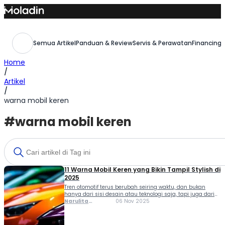
Skip
to
content
Semua Artikel
Panduan & Review
Servis & Perawatan
Financing,
Home
/
Artikel
/
warna mobil keren
#warna mobil keren
11 Warna Mobil Keren yang Bikin Tampil Stylish di
2025
Tren otomotif terus berubah seiring waktu, dan bukan
hanya dari sisi desain atau teknologi saja, tapi juga dari
segi pilihan warna. Saat ini, banyak orang memilih warna
Narulita
06 Nov 2025
mobil keren untuk menunjukkan kepribadian serta gaya
Azzahra
hidup mereka. Warna yang tepat bisa membuat mobil
Misbakh
kamu terlihat lebih elegan, sporty, atau bahkan futuristik.