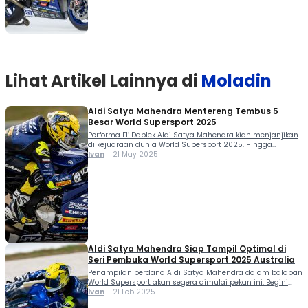
Lihat Artikel Lainnya di
Moladin
Aldi Satya Mahendra Mentereng Tembus 5
Besar World Supersport 2025
Performa El’ Dablek Aldi Satya Mahendra kian menjanjikan
di kejuaraan dunia World Supersport 2025. Hingga
putaran ke-5, rider yang bergabung dengan Yamaha BLU
Ivan
21 May 2025
CRU Evan Bros Team itu berhasil menembus 5 besar hasil
race, bahkan sempat bertarung memperebutkan podium.
Dari balapan di sirkuit Autodrom Most, Republik Ceko 16-18
Mei akhirnya dia mampu memenuhi target masuk […]
Aldi Satya Mahendra Siap Tampil Optimal di
Seri Pembuka World Supersport 2025 Australia
Penampilan perdana Aldi Satya Mahendra dalam balapan
World Supersport akan segera dimulai pekan ini. Begini
optimisme Aldi Satya Mahendra pada Seri Pembuka World
Ivan
21 Feb 2025
Supersport 2025 Australia. Bersama Yamaha Indonesia