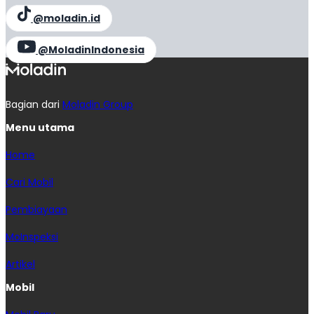
@moladin.id
@MoladinIndonesia
Bagian dari
Moladin Group
Menu utama
Home
Cari Mobil
Pembiayaan
MoInspeksi
Artikel
Mobil