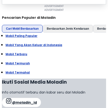
Pencarian Populer di Moladin
Cari Mobil Berdasarkan
Berdasarkan Jenis Kendaraan
Berdas
Mobil Paling Populer
Mobil Yang Akan Keluar di Indonesia
Mobil Terbaru
Mobil Termurah
Mobil Termahal
Ikuti Sosial Media Moladin
Info otomotif terbaru dan kabar seru dari Moladin
@moladin_id