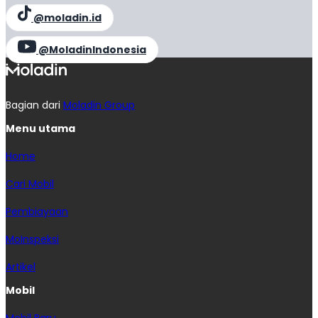
@moladin.id
@MoladinIndonesia
Bagian dari
Moladin Group
Menu utama
Home
Cari Mobil
Pembiayaan
MoInspeksi
Artikel
Mobil
Mobil Baru