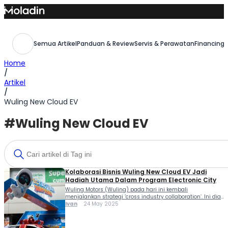
Skip
to
content
Semua Artikel
Panduan & Review
Servis & Perawatan
Financing,
Home
/
Artikel
/
Wuling New Cloud EV
#Wuling New Cloud EV
Kolaborasi Bisnis Wuling New Cloud EV Jadi
Hadiah Utama Dalam Program Electronic City
Wuling Motors (Wuling) pada hari ini kembali
menjalankan strategi ‘cross industry collaboration’. Ini dia
kolaborasi bisnis Wuling New Cloud EV jadi hadiah Utama
Ivan
24 May 2025
dalam program Electronic City bertajuk ‘Spectacular
Surprise’. Kolaborasi ini pun turut menandai langkah
strategis Wuling dalam rangka memperluas akses