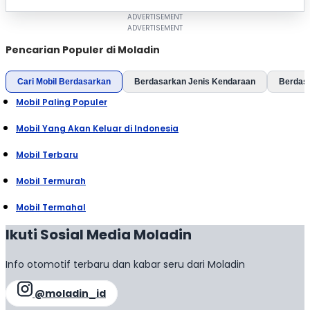
Pencarian Populer di Moladin
Cari Mobil Berdasarkan
Berdasarkan Jenis Kendaraan
Berdas
Mobil Paling Populer
Mobil Yang Akan Keluar di Indonesia
Mobil Terbaru
Mobil Termurah
Mobil Termahal
Ikuti Sosial Media Moladin
Info otomotif terbaru dan kabar seru dari Moladin
@moladin_id