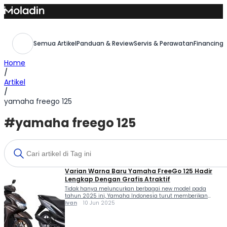
Skip
to
content
Semua Artikel
Panduan & Review
Servis & Perawatan
Financing,
Home
/
Artikel
/
yamaha freego 125
#yamaha freego 125
Varian Warna Baru Yamaha FreeGo 125 Hadir
Lengkap Dengan Grafis Atraktif
Tidak hanya meluncurkan berbagai new model pada
tahun 2025 ini, Yamaha Indonesia turut memberikan
penyegaran pada beberapa line-up skutik termasuk di
Ivan
10 Jun 2025
Yamaha FreeGo 125. Ini dia varian warna baru Yamaha
FreeGo 125 lengkap dengan grafis atraktif. Sentuhan warna
baru Yamaha FreeGo 125 kini hadir melalui varian warna