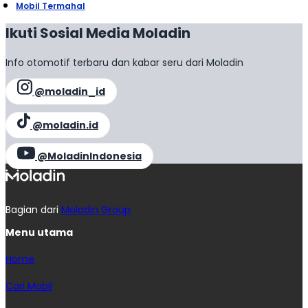
Mobil Termahal
Ikuti Sosial Media Moladin
Info otomotif terbaru dan kabar seru dari Moladin
@moladin_id
@moladin.id
@MoladinIndonesia
Bagian dari
Moladin Group
Menu utama
Home
Cari Mobil