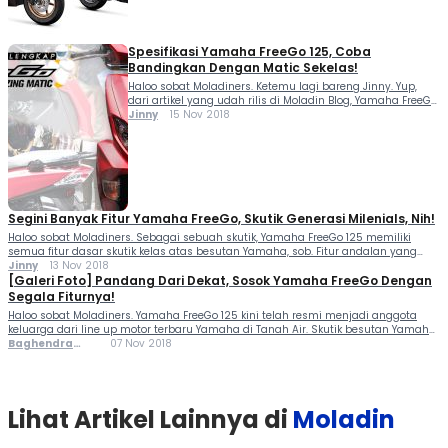
Putih. Berpadu dengan warna biru navy pada bagian […]
Spesifikasi Yamaha FreeGo 125, Coba
Bandingkan Dengan Matic Sekelas!
Haloo sobat Moladiners. Ketemu lagi bareng Jinny. Yup,
dari artikel yang udah rilis di Moladin Blog, Yamaha FreeGo
merupakan skutik model terbaru besutan Yamaha
Jinny
15 Nov 2018
Indonesia. Skuter yang lahir dari pabrik Yamaha di
kawasan Karawang ini mengusung basis mesin mesin
berkapasitas 125 cc, setara dengan Lexi. Namun jangan
salah sob, meskipun FreeGo dan Lexi ini memiliki […]
Segini Banyak Fitur Yamaha FreeGo, Skutik Generasi Milenials, Nih!
Haloo sobat Moladiners. Sebagai sebuah skutik, Yamaha FreeGo 125 memiliki
semua fitur dasar skutik kelas atas besutan Yamaha, sob. Fitur andalan yang
biasanya terdapat pada skutik dengan kelas yang lebih tinggi, ternyata ada
Jinny
13 Nov 2018
pada FreeGo ini. Mau tau apa aja fitur Yamaha FreeGo ini? Yuk sama-sama kita
[Galeri Foto] Pandang Dari Dekat, Sosok Yamaha FreeGo Dengan
kupas lebih lanjut termasuk besaran harga Yamaha FreeGo di bawah […]
Segala Fiturnya!
Haloo sobat Moladiners. Yamaha FreeGo 125 kini telah resmi menjadi anggota
keluarga dari line up motor terbaru Yamaha di Tanah Air. Skutik besutan Yamaha
Indonesia ini dianggap menjadi kasta paling tinggi untuk skuter matik bermesin
Baghendra
07 Nov 2018
125 cc milik Yamaha. Kalo dipikir-pikir sih emang ada benernya, sob. Gimana
Lodra
enggak, dengan banderol antara Rp 18,5 juta sampai […]
Lihat Artikel Lainnya di
Moladin