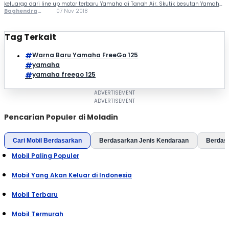
keluarga dari line up motor terbaru Yamaha di Tanah Air. Skutik besutan Yamaha
Indonesia ini dianggap menjadi kasta paling tinggi untuk skuter matik bermesin
Baghendra
07 Nov 2018
125 cc milik Yamaha. Kalo dipikir-pikir sih emang ada benernya, sob. Gimana
Lodra
enggak, dengan banderol antara Rp 18,5 juta sampai […]
Tag Terkait
Warna Baru Yamaha FreeGo 125
yamaha
yamaha freego 125
Pencarian Populer di Moladin
Cari Mobil Berdasarkan
Berdasarkan Jenis Kendaraan
Berdas
Mobil Paling Populer
Mobil Yang Akan Keluar di Indonesia
Mobil Terbaru
Mobil Termurah