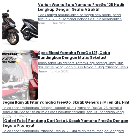
Varian Warna Baru Yamaha FreeGo 125 Hadir
Lengkap Dengan Grafis Atraktif
Tidak hanya meluncurkan berbagai new model pada
tahun 2025 ini, Yamaha Indonesia turut memberikan
penyegaran pada beberapa line-up skutik termasuk di
Ivan
10 Jun 2025
Yamaha FreeGo 125. Ini dia varian warna baru Yamaha
FreeGo 125 lengkap dengan grafis atraktif. Sentuhan warna
baru Yamaha FreeGo 125 kini hadir melalui varian warna
Putih. Berpadu dengan warna biru navy pada bagian […]
Spesifikasi Yamaha FreeGo 125, Coba
Bandingkan Dengan Matic Sekelas!
Haloo sobat Moladiners. Ketemu lagi bareng Jinny. Yup,
dari artikel yang udah rilis di Moladin Blog, Yamaha FreeGo
merupakan skutik model terbaru besutan Yamaha
Jinny
15 Nov 2018
Indonesia. Skuter yang lahir dari pabrik Yamaha di
kawasan Karawang ini mengusung basis mesin mesin
berkapasitas 125 cc, setara dengan Lexi. Namun jangan
salah sob, meskipun FreeGo dan Lexi ini memiliki […]
Segini Banyak Fitur Yamaha FreeGo, Skutik Generasi Milenials, Nih!
Haloo sobat Moladiners. Sebagai sebuah skutik, Yamaha FreeGo 125 memiliki
semua fitur dasar skutik kelas atas besutan Yamaha, sob. Fitur andalan yang
biasanya terdapat pada skutik dengan kelas yang lebih tinggi, ternyata ada
Jinny
13 Nov 2018
pada FreeGo ini. Mau tau apa aja fitur Yamaha FreeGo ini? Yuk sama-sama kita
[Galeri Foto] Pandang Dari Dekat, Sosok Yamaha FreeGo Dengan
kupas lebih lanjut termasuk besaran harga Yamaha FreeGo di bawah […]
Segala Fiturnya!
Haloo sobat Moladiners. Yamaha FreeGo 125 kini telah resmi menjadi anggota