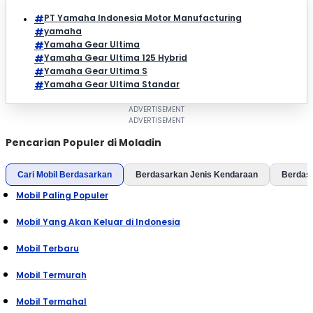
PT Yamaha Indonesia Motor Manufacturing
yamaha
Yamaha Gear Ultima
Yamaha Gear Ultima 125 Hybrid
Yamaha Gear Ultima S
Yamaha Gear Ultima Standar
Pencarian Populer di Moladin
Cari Mobil Berdasarkan
Berdasarkan Jenis Kendaraan
Berdas
Mobil Paling Populer
Mobil Yang Akan Keluar di Indonesia
Mobil Terbaru
Mobil Termurah
Mobil Termahal