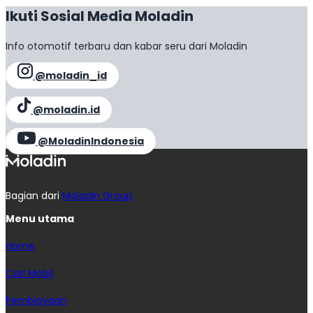
Ikuti Sosial Media Moladin
Info otomotif terbaru dan kabar seru dari Moladin
@moladin_id
@moladin.id
@MoladinIndonesia
Bagian dari
Moladin Group
Menu utama
Home
Cari Mobil
Pembiayaan