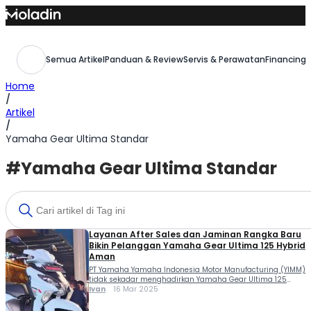
Skip
to
content
Semua Artikel
Panduan & Review
Servis & Perawatan
Financing,
Home
/
Artikel
/
Yamaha Gear Ultima Standar
#Yamaha Gear Ultima Standar
Layanan After Sales dan Jaminan Rangka Baru
Bikin Pelanggan Yamaha Gear Ultima 125 Hybrid
Aman
PT Yamaha Yamaha Indonesia Motor Manufacturing (YIMM)
tidak sekadar menghadirkan Yamaha Gear Ultima 125
Hybrid dengan sederet pembaruan tapi juga dengan
Ivan
16 Mar 2025
perlindungan. Ini adalah upaya Yamaha agar pengguna
Yamaha Gear Ultima 125 Hybrid bisa memiliki sederet fitur