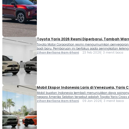
Toyota Yaris 2026 Resmi Diperbarui, Tambah Warn
Toyota Motor Corporation resmi mengumumkan penyegaran u
bodi baru. Pembaruan ini berfokus pada peningkatan kelengk
Zihan Berliana Ram Ghani
23 Feb 2026
3 menit baca
Mobil Ekspor Indonesia Laris di Venezuela, Yaris
Mobil buatan Indonesia kembali menunjukkan daya saingnya
negara Amerika Selatan tersebut adalah Toyota Yaris Cross 
Zihan Berliana Ram Ghani
09 Jan 2026
3 menit baca