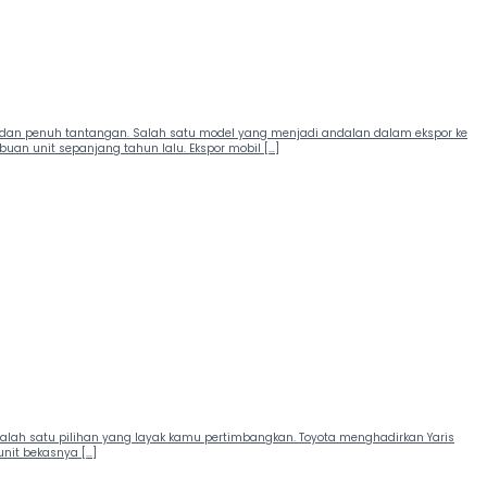
is dan penuh tantangan. Salah satu model yang menjadi andalan dalam ekspor ke
uan unit sepanjang tahun lalu. Ekspor mobil […]
 salah satu pilihan yang layak kamu pertimbangkan. Toyota menghadirkan Yaris
unit bekasnya […]