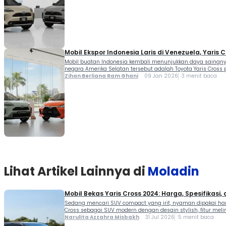
Mobil Ekspor Indonesia Laris di Venezuela, Yaris
Mobil buatan Indonesia kembali menunjukkan daya saingnya
negara Amerika Selatan tersebut adalah Toyota Yaris Cross 
Zihan Berliana Ram Ghani
09 Jan 2026
3 menit baca
Lihat Artikel Lainnya di
Moladin
Mobil Bekas Yaris Cross 2024: Harga, Spesifikasi,
Sedang mencari SUV compact yang irit, nyaman dipakai hari
Cross sebagai SUV modern dengan desain stylish, fitur melim
Narulita Azzahra Misbakh
31 Jul 2026
5 menit baca