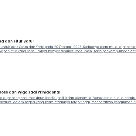
a dan Fitur Baru!
ntuk Yaris Cross dan Yaris pada 20 Februari 2026. Keduanya akan mulai dipasark
apan fitur yang sebelumnya banyak diminati konsumen, serta penyempurnaan detail e
 Cross dan Wigo Jadi Primadona!
 di pasar global meskipun kondisi politik dan ekonomi di Venezuela dinilai dinam
produksi dalam negeri yang permintaannya tetap tinggi, mencatatkan pengiriman rib