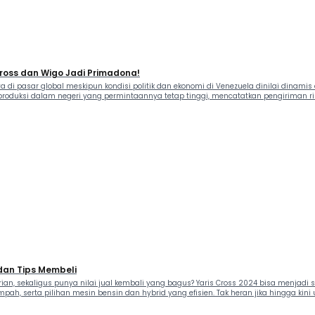
 Cross dan Wigo Jadi Primadona!
 di pasar global meskipun kondisi politik dan ekonomi di Venezuela dinilai dinam
produksi dalam negeri yang permintaannya tetap tinggi, mencatatkan pengiriman rib
 dan Tips Membeli
an, sekaligus punya nilai jual kembali yang bagus? Yaris Cross 2024 bisa menjadi
pah, serta pilihan mesin bensin dan hybrid yang efisien. Tak heran jika hingga kini 