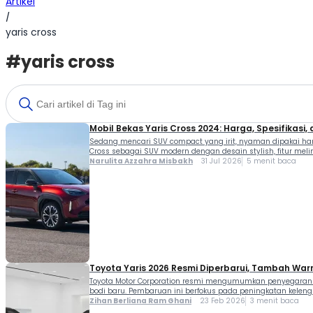
Artikel
/
yaris cross
#yaris cross
Mobil Bekas Yaris Cross 2024: Harga, Spesifikasi,
Sedang mencari SUV compact yang irit, nyaman dipakai hari
Cross sebagai SUV modern dengan desain stylish, fitur melim
Narulita Azzahra Misbakh
31 Jul 2026
5 menit baca
Toyota Yaris 2026 Resmi Diperbarui, Tambah Warn
Toyota Motor Corporation resmi mengumumkan penyegaran u
bodi baru. Pembaruan ini berfokus pada peningkatan kelengk
Zihan Berliana Ram Ghani
23 Feb 2026
3 menit baca