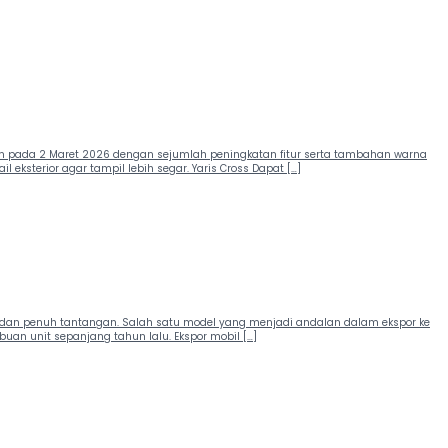
an pada 2 Maret 2026 dengan sejumlah peningkatan fitur serta tambahan warna
ksterior agar tampil lebih segar. Yaris Cross Dapat […]
is dan penuh tantangan. Salah satu model yang menjadi andalan dalam ekspor ke
uan unit sepanjang tahun lalu. Ekspor mobil […]