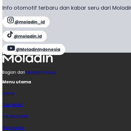
Info otomotif terbaru dan kabar seru dari Moladi
@moladin_id
@moladin.id
@MoladinIndonesia
Bagian dari
Moladin Group
Menu utama
Home
Cari Mobil
Pembiayaan
MoInspeksi