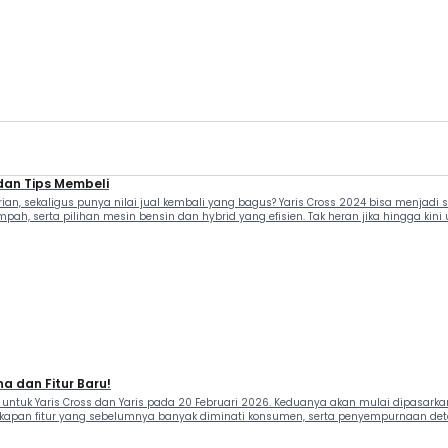
 dan Tips Membeli
an, sekaligus punya nilai jual kembali yang bagus? Yaris Cross 2024 bisa menjadi
pah, serta pilihan mesin bensin dan hybrid yang efisien. Tak heran jika hingga kini 
a dan Fitur Baru!
ntuk Yaris Cross dan Yaris pada 20 Februari 2026. Keduanya akan mulai dipasark
apan fitur yang sebelumnya banyak diminati konsumen, serta penyempurnaan detail e