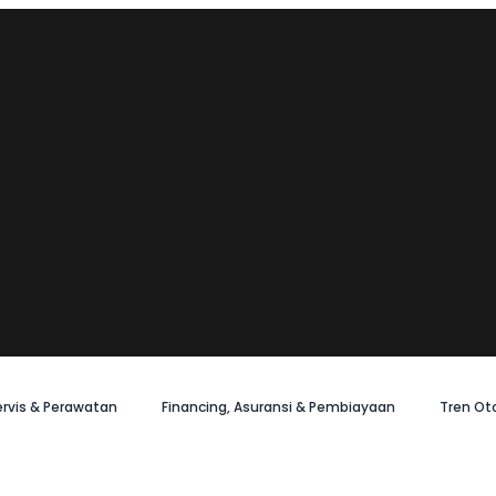
ervis & Perawatan
Financing, Asuransi & Pembiayaan
Tren Ot