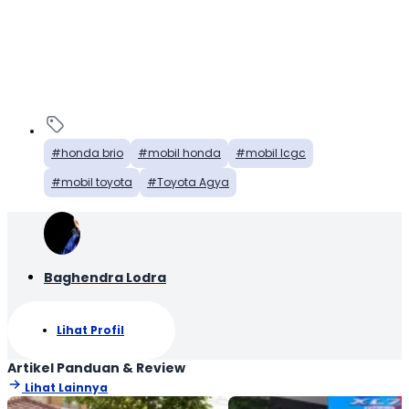
honda brio
mobil honda
mobil lcgc
mobil toyota
Toyota Agya
Baghendra Lodra
Lihat Profil
Artikel Panduan & Review
Lihat Lainnya