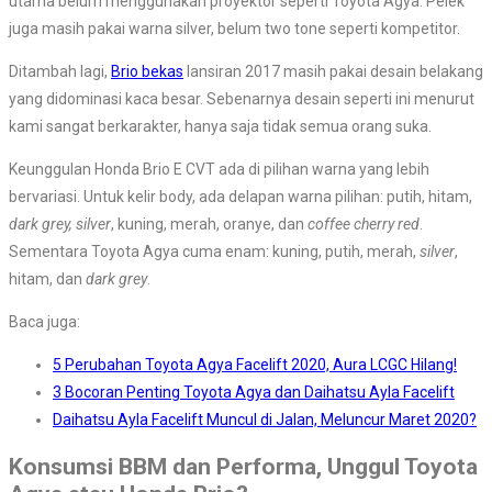
utama belum menggunakan proyektor seperti Toyota Agya. Pelek
juga masih pakai warna silver, belum two tone seperti kompetitor.
Ditambah lagi,
Brio bekas
lansiran 2017 masih pakai desain belakang
yang didominasi kaca besar. Sebenarnya desain seperti ini menurut
kami sangat berkarakter, hanya saja tidak semua orang suka.
Keunggulan Honda Brio E CVT ada di pilihan warna yang lebih
bervariasi. Untuk kelir body, ada delapan warna pilihan: putih, hitam,
dark grey, silver
, kuning, merah, oranye, dan
coffee cherry red
.
Sementara Toyota Agya cuma enam: kuning, putih, merah,
silver
,
hitam, dan
dark grey
.
Baca juga:
5 Perubahan Toyota Agya Facelift 2020, Aura LCGC Hilang!
3 Bocoran Penting Toyota Agya dan Daihatsu Ayla Facelift
Daihatsu Ayla Facelift Muncul di Jalan, Meluncur Maret 2020?
Konsumsi BBM dan Performa, Unggul Toyota