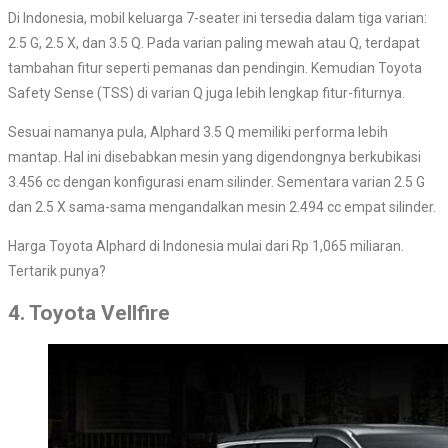
Di Indonesia, mobil keluarga 7-seater ini tersedia dalam tiga varian:
2.5 G, 2.5 X, dan 3.5 Q. Pada varian paling mewah atau Q, terdapat
tambahan fitur seperti pemanas dan pendingin. Kemudian Toyota
Safety Sense (TSS) di varian Q juga lebih lengkap fitur-fiturnya.
Sesuai namanya pula, Alphard 3.5 Q memiliki performa lebih
mantap. Hal ini disebabkan mesin yang digendongnya berkubikasi
3.456 cc dengan konfigurasi enam silinder. Sementara varian 2.5 G
dan 2.5 X sama-sama mengandalkan mesin 2.494 cc empat silinder.
Harga Toyota Alphard di Indonesia mulai dari Rp 1,065 miliaran.
Tertarik punya?
4. Toyota Vellfire