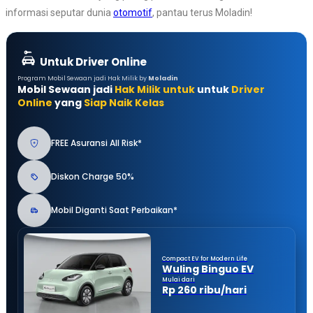
informasi seputar dunia
otomotif
, pantau terus Moladin!
Untuk Driver Online
Program Mobil Sewaan jadi Hak Milik by
Moladin
Mobil Sewaan jadi
Hak Milik untuk
untuk
Driver
Online
yang
Siap Naik Kelas
FREE Asuransi All Risk*
Diskon Charge 50%
Mobil Diganti Saat Perbaikan*
Compact EV for Modern Life
Wuling Binguo EV
Mulai dari
Rp 260 ribu/hari