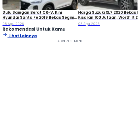
Dulu Saingan Berat CR-V, Kini
Harga Suzuki XL7 2020 Bekas Ki
Hyundai Santa Fe 2019 Bekas Segini
Kisaran 100 Jutaan, Worth It Di
Harganya
08 Agu 2026
08 Agu 2026
Rekomendasi Untuk Kamu
Lihat Lainnya