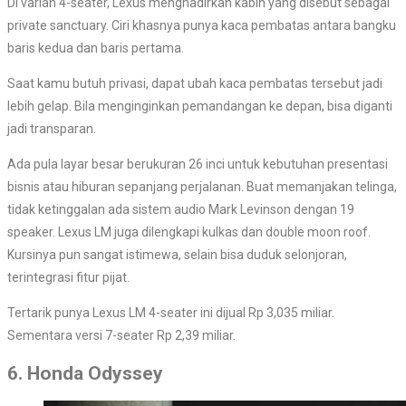
Di varian 4-seater, Lexus menghadirkan kabin yang disebut sebagai
private sanctuary. Ciri khasnya punya kaca pembatas antara bangku
baris kedua dan baris pertama.
Saat kamu butuh privasi, dapat ubah kaca pembatas tersebut jadi
lebih gelap. Bila menginginkan pemandangan ke depan, bisa diganti
jadi transparan.
Ada pula layar besar berukuran 26 inci untuk kebutuhan presentasi
bisnis atau hiburan sepanjang perjalanan. Buat memanjakan telinga,
tidak ketinggalan ada sistem audio Mark Levinson dengan 19
speaker. Lexus LM juga dilengkapi kulkas dan double moon roof.
Kursinya pun sangat istimewa, selain bisa duduk selonjoran,
terintegrasi fitur pijat.
Tertarik punya Lexus LM 4-seater ini dijual Rp 3,035 miliar.
Sementara versi 7-seater Rp 2,39 miliar.
6. Honda Odyssey