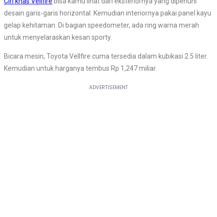
Ciri khas Vellfire
bisa kamu lihat dari eksteriornya yang dipenuhi
desain garis-garis horizontal. Kemudian interiornya pakai panel kayu
gelap kehitaman. Di bagian speedometer, ada ring warna merah
untuk menyelaraskan kesan sporty.
Bicara mesin, Toyota Vellfire cuma tersedia dalam kubikasi 2.5 liter.
Kemudian untuk harganya tembus Rp 1,247 miliar.