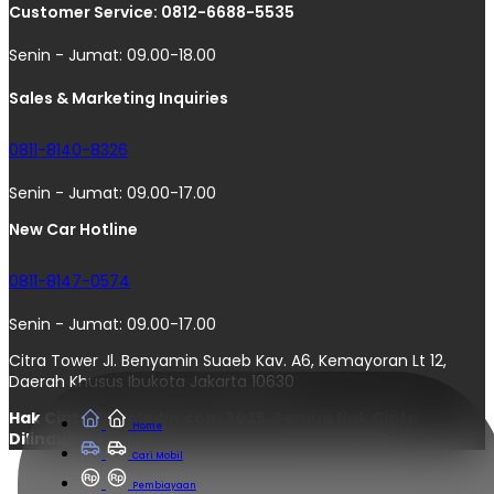
Customer Service: 0812-6688-5535
Senin - Jumat: 09.00-18.00
Sales & Marketing Inquiries
0811-8140-8326
Senin - Jumat: 09.00-17.00
New Car Hotline
0811-8147-0574
Senin - Jumat: 09.00-17.00
Citra Tower Jl. Benyamin Suaeb Kav. A6, Kemayoran Lt 12,
Daerah Khusus Ibukota Jakarta 10630
Hak Cipta © moladin.com 2025. Semua Hak Cipta
Home
Dilindungi.
Cari Mobil
Pembiayaan