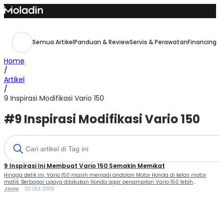
Skip
to
content
Semua Artikel
Panduan & Review
Servis & Perawatan
Financing,
Home
/
Artikel
/
9 Inspirasi Modifikasi Vario 150
#9 Inspirasi Modifikasi Vario 150
9 Inspirasi Ini Membuat Vario 150 Semakin Memikat
Hingga detik ini, Vario 150 masih menjadi andalan Motor Honda di kelas motor
matik. Berbagai upaya dilakukan Honda agar penampilan Vario 150 lebih
menarik, termasuk penerapan modifikasi vario 155 dan aksen warna biru doff
Jinny
30 Oct 2019
pada motor variasi Vario 150, guna mendongkrak penjualan di kuartal...