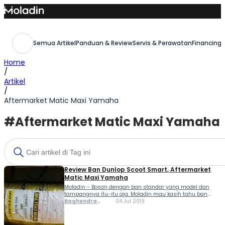
Skip
to
content
Semua Artikel
Panduan & Review
Servis & Perawatan
Financing,
Home
/
Artikel
/
Aftermarket Matic Maxi Yamaha
#Aftermarket Matic Maxi Yamaha
Review Ban Dunlop Scoot Smart, Aftermarket
Matic Maxi Yamaha
Moladin - Bosan dengan ban standar yang model dan
tampangnya itu-itu aja. Moladin mau kasih tahu ban
yang cocok banget buat para penggeber matic Maxi
Baghendra
04 Jul 2019
Yamaha. Pastinya bikin motor jadi enak ketika diajak
Lodra
bermanuver. Produk yang dimaksud adalah ban dunlop...