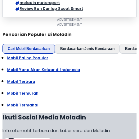
moladin motorsport
Review Ban Dunlop Scoot Smart
Pencarian Populer di Moladin
Cari Mobil Berdasarkan
Berdasarkan Jenis Kendaraan
Berdas
Mobil Paling Populer
Mobil Yang Akan Keluar di Indonesia
Mobil Terbaru
Mobil Termurah
Mobil Termahal
Ikuti Sosial Media Moladin
Info otomotif terbaru dan kabar seru dari Moladin