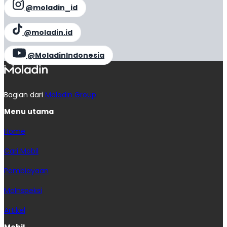
@moladin_id
@moladin.id
@MoladinIndonesia
Bagian dari
Moladin Group
Menu utama
Home
Cari Mobil
Pembiayaan
MoInspeksi
Artikel
Mobil