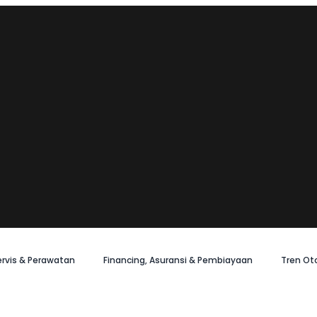
ervis & Perawatan
Financing, Asuransi & Pembiayaan
Tren Ot