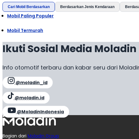
Cari Mobil Berdasarkan
Berdasarkan Jenis Kendaraan
Berdas
Mobil Paling Populer
Mobil Termurah
Ikuti Sosial Media Moladin
Info otomotif terbaru dan kabar seru dari Moladi
@moladin_id
@moladin.id
@MoladinIndonesia
Bagian dari
Moladin Group