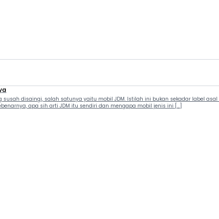
ya
usah disaingi, salah satunya yaitu mobil JDM. Istilah ini bukan sekadar label asal J
enarnya, apa sih arti JDM itu sendiri dan mengapa mobil jenis ini […]