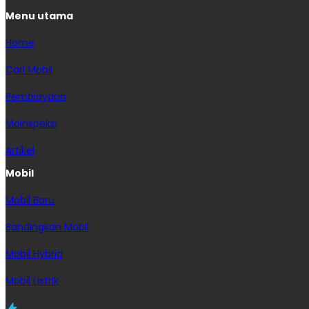
Menu utama
Home
Cari Mobil
Pembiayaan
MoInspeksi
Artikel
Mobil
Mobil Baru
Bandingkan Mobil
Mobil Hybrid
Mobil Listrik