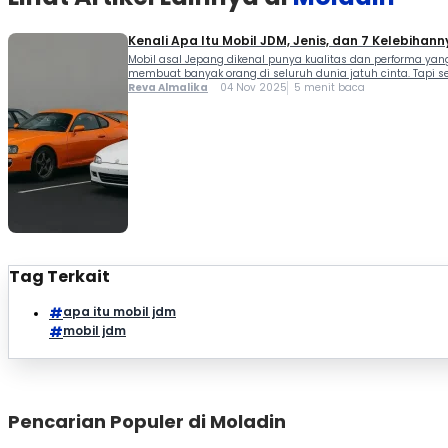
Kenali Apa Itu Mobil JDM, Jenis, dan 7 Kelebihann
Mobil asal Jepang dikenal punya kualitas dan performa yang s
membuat banyak orang di seluruh dunia jatuh cinta. Tapi seb
Reva Almalika
04 Nov 2025
5 menit baca
Tag Terkait
apa itu mobil jdm
mobil jdm
Pencarian Populer di Moladin