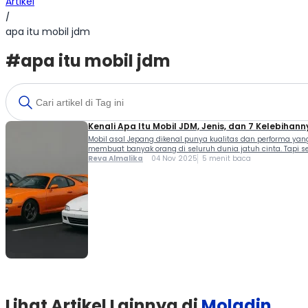
Artikel
/
apa itu mobil jdm
#apa itu mobil jdm
Kenali Apa Itu Mobil JDM, Jenis, dan 7 Kelebihann
Mobil asal Jepang dikenal punya kualitas dan performa yang s
membuat banyak orang di seluruh dunia jatuh cinta. Tapi seb
Reva Almalika
04 Nov 2025
5 menit baca
Lihat Artikel Lainnya di
Moladin