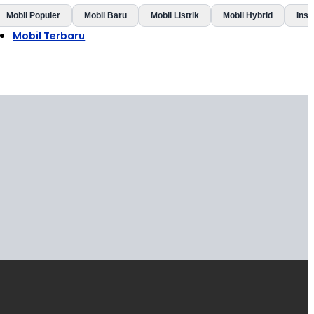
Mobil Populer
Mobil Baru
Mobil Listrik
Mobil Hybrid
Insp
Mobil Terbaru