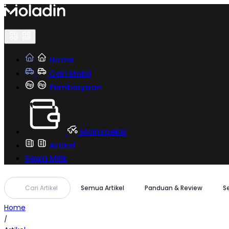
Skip
to
content
Home
Cari Mobil
Pembiayaan
MoInspeksi
Artikel
Sewa Milik
Cari Artikel
Semua Artikel
Panduan & Review
S
Home
/