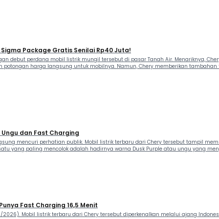
Sigma Package Gratis Senilai Rp40 Juta!
an debut perdana mobil listrik mungil tersebut di pasar Tanah Air. Menariknya, C
an potongan harga langsung untuk mobilnya. Namun, Chery memberikan tambahan f
a Ungu dan Fast Charging
ng mencuri perhatian publik. Mobil listrik terbaru dari Chery tersebut tampil memb
satu yang paling mencolok adalah hadirnya warna Dusk Purple atau ungu yang menj
Punya Fast Charging 16,5 Menit
/2026). Mobil listrik terbaru dari Chery tersebut diperkenalkan melalui ajang Ind