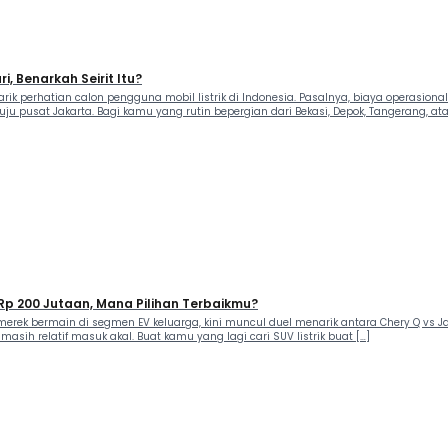
i, Benarkah Seirit Itu?
rik perhatian calon pengguna mobil listrik di Indonesia. Pasalnya, biaya operasiona
u pusat Jakarta. Bagi kamu yang rutin bepergian dari Bekasi, Depok, Tangerang, ata
s Rp 200 Jutaan, Mana Pilihan Terbaikmu?
ak merek bermain di segmen EV keluarga, kini muncul duel menarik antara Chery Q 
masih relatif masuk akal. Buat kamu yang lagi cari SUV listrik buat […]