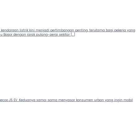
l kendaraan listrik kini menjadi pertimbangan penting, terutama bagi pekerja yang
u Bogor dengan jarak pulang-pergi sekitar […]
vs Jaecoo J5 EV. Keduanya sama-sama menyasar konsumen urban yang ingin mobil