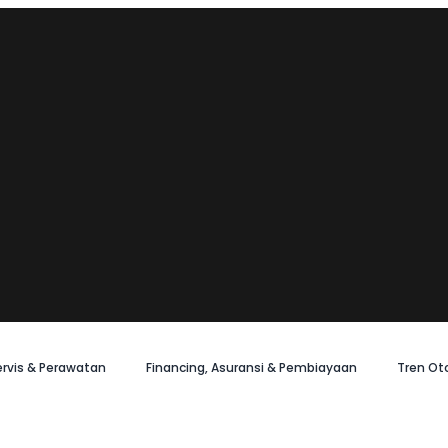
ervis & Perawatan
Financing, Asuransi & Pembiayaan
Tren Ot