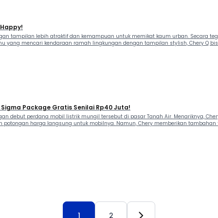
a Happy!
an tampilan lebih atraktif dan kemampuan untuk memikat kaum urban. Secara tegas
 kamu yang mencari kendaraan ramah lingkungan dengan tampilan stylish, Chery Q bis
Sigma Package Gratis Senilai Rp40 Juta!
an debut perdana mobil listrik mungil tersebut di pasar Tanah Air. Menariknya, C
an potongan harga langsung untuk mobilnya. Namun, Chery memberikan tambahan f
1
2