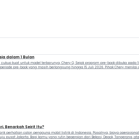
sia dalam 1 Bulan
cukup kuat untuk model terbarunya, Chery Q. Sejak program pre-book dibuka pada 18
periode pre-book yang masih berlangsung hingga 15 Juli 2026. Pihak Chery menilai a
i, Benarkah Seirit Itu?
rik perhatian calon pengguna mobil listrik di Indonesia. Pasalnya, biaya operasiona
u pusat Jakarta. Bagi kamu yang rutin bepergian dari Bekasi, Depok, Tangerang, ata