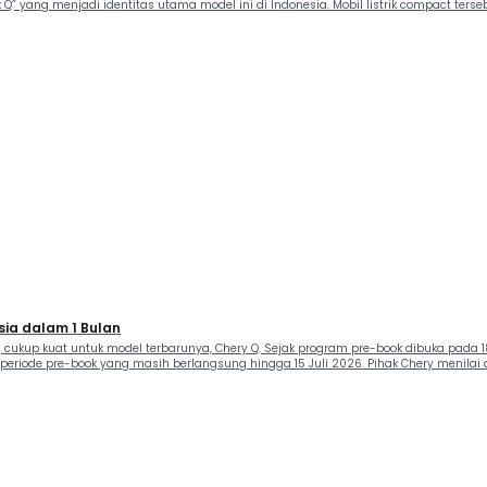
Q” yang menjadi identitas utama model ini di Indonesia. Mobil listrik compact terse
sia dalam 1 Bulan
cukup kuat untuk model terbarunya, Chery Q. Sejak program pre-book dibuka pada 18
periode pre-book yang masih berlangsung hingga 15 Juli 2026. Pihak Chery menilai a