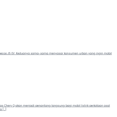
vs Jaecoo J5 EV. Keduanya sama-sama menyasar konsumen urban yang ingin mobil
 Chery Q akan menjadi penantang langsung bagi mobil listrik perkotaan asal
a […]