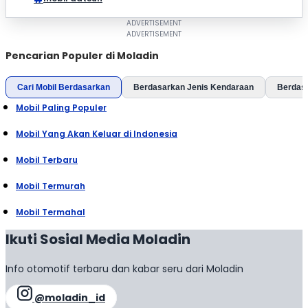
Pencarian Populer di Moladin
Cari Mobil Berdasarkan
Berdasarkan Jenis Kendaraan
Berdas
Mobil Paling Populer
Mobil Yang Akan Keluar di Indonesia
Mobil Terbaru
Mobil Termurah
Mobil Termahal
Ikuti Sosial Media Moladin
Info otomotif terbaru dan kabar seru dari Moladin
@moladin_id