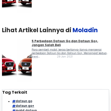
Lihat Artikel Lainnya di
Moladin
5 Perbedaan Datsun Go dan Datsun Go+,
Jangan Salah Beli
Para pembeli mobil, kerap bertanya-tanya mengenai
perbedaan Datsun Go dan Datsun Go+. Mengingat kedua
produk Datsun Indonesia ini memiliki tampilan yang
Deni
29 Jan 2021
nyaris serupa, pun dengan penamaannya. Kedua produk
Ferlindungan
itu jadi momen kebangkitan merek Datsun di Indonesia
pada 2014 lalu. Kehadirannya sejalan dengan...
Tag Terkait
datsun go
datsun go+
mobil datsun