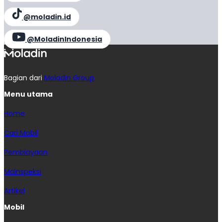
@moladin.id
@MoladinIndonesia
Bagian dari
Moladin Group
Menu utama
Home
Cari Mobil
Pembiayaan
MoInspeksi
Artikel
Mobil