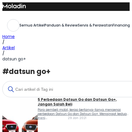
Skip
to
content
Semua Artikel
Panduan & Review
Servis & Perawatan
Financing,
Home
/
Artikel
/
datsun go+
#datsun go+
5 Perbedaan Datsun Go dan Datsun Go+,
Jangan Salah Beli
Para pembeli mobil, kerap bertanya-tanya mengenai
perbedaan Datsun Go dan Datsun Go+. Mengingat kedua
produk Datsun Indonesia ini memiliki tampilan yang
Deni
29 Jan 2021
nyaris serupa, pun dengan penamaannya. Kedua produk
Ferlindungan
itu jadi momen kebangkitan merek Datsun di Indonesia
pada 2014 lalu. Kehadirannya sejalan dengan...