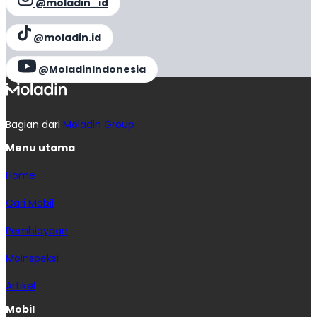
@moladin_id
@moladin.id
@MoladinIndonesia
Bagian dari
Moladin Group
Menu utama
Home
Cari Mobil
Pembiayaan
MoInspeksi
Artikel
Mobil