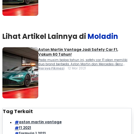
Lihat Artikel Lainnya di
Moladin
Aston Martin Vantage Jadi Safety Car F1,
Vakum 60 Tahun!
Pada musim balap tahun ini, safety car F1 akan memiliki
dua brand berbeda. Aston Martin dan Mercedes-Benz,
telah dipilih untuk menjadi mobil pengaman pada ajang
Harsya Fikmazi
12 Mar 2021
balap Jet Darat ini. Kehadiran Aston Martin sebagai mobil
safety car F1, sekaligus menandai momen...
Tag Terkait
aston martin vantage
f1 2021
formula 1 2021