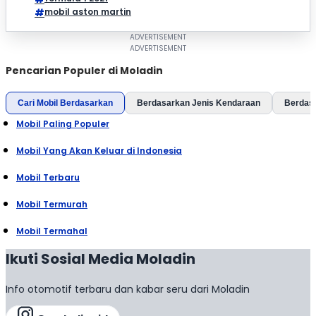
mobil aston martin
Pencarian Populer di Moladin
Cari Mobil Berdasarkan
Berdasarkan Jenis Kendaraan
Berdas
Mobil Paling Populer
Mobil Yang Akan Keluar di Indonesia
Mobil Terbaru
Mobil Termurah
Mobil Termahal
Ikuti Sosial Media Moladin
Info otomotif terbaru dan kabar seru dari Moladin