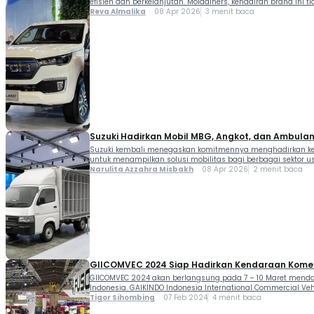
efisien dan berkelanjutan. Moladiners, kehadiran brand in
Partisipasi […]
Reva Almalika
08 Apr 2026
3 menit baca
Suzuki Hadirkan Mobil MBG, Angkot, dan Ambula
Suzuki kembali menegaskan komitmennya menghadirkan kend
untuk menampilkan solusi mobilitas bagi berbagai sektor us
Narulita Azzahra Misbakh
08 Apr 2026
2 menit baca
GIICOMVEC 2024 Siap Hadirkan Kendaraan Komer
GIICOMVEC 2024 akan berlangsung pada 7 – 10 Maret mendat
Indonesia. GAIKINDO Indonesia International Commercial Vehi
Tigor Sihombing
07 Feb 2024
4 menit baca