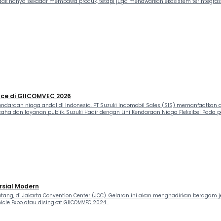
i tidak hanya sekadar membawa produk, tetapi juga menawarkan ekosistem terintegr
nce di GIICOMVEC 2026
araan niaga andal di Indonesia. PT Suzuki Indomobil Sales (SIS) memanfaatkan aj
aha dan layanan publik. Suzuki Hadir dengan Lini Kendaraan Niaga Fleksibel Pada pa
sial Modern
ang, di Jakarta Convention Center (JCC). Gelaran ini akan menghadirkan beragam 
cle Expo atau disingkat GIICOMVEC 2024...