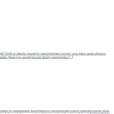
EC 2026 di Jakarta, brand ini menghadirkan inovasi yang fokus pada efisiensi
 pakai. Perannya sangat krusial dalam menentukan […]
d global ini menegaskan komitmennya menghadirkan solusi mobilitas bisnis yang