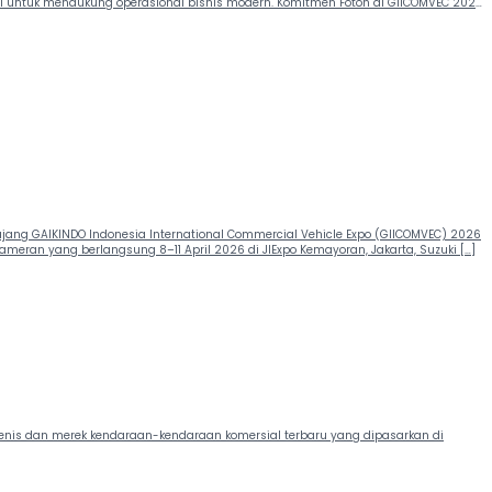
asi untuk mendukung operasional bisnis modern. Komitmen Foton di GIICOMVEC 2026
ang GAIKINDO Indonesia International Commercial Vehicle Expo (GIICOMVEC) 2026
meran yang berlangsung 8–11 April 2026 di JIExpo Kemayoran, Jakarta, Suzuki […]
jenis dan merek kendaraan-kendaraan komersial terbaru yang dipasarkan di