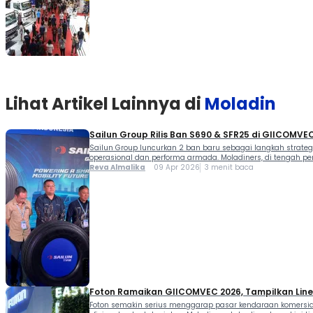
Lihat Artikel Lainnya di
Moladin
Sailun Group Rilis Ban S690 & SFR25 di GIICOMVEC
Sailun Group luncurkan 2 ban baru sebagai langkah strateg
operasional dan performa armada. Moladiners, di tengah pe
Reva Almalika
09 Apr 2026
3 menit baca
Foton Ramaikan GIICOMVEC 2026, Tampilkan Line
Foton semakin serius menggarap pasar kendaraan komersial 