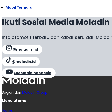
Mobil Termurah
Ikuti Sosial Media Moladin
Info otomotif terbaru dan kabar seru dari Moladi
@moladin_id
@moladin.id
@MoladinIndonesia
Bagian dari
Moladin Group
Menu utama
Home