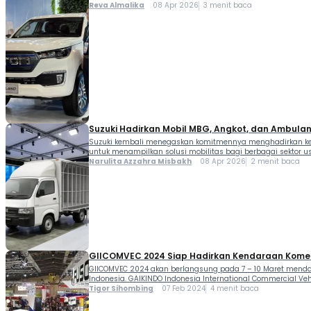
Partisipasi […]
Reva Almalika
08 Apr 2026
3 menit baca
Suzuki Hadirkan Mobil MBG, Angkot, dan Ambula
Suzuki kembali menegaskan komitmennya menghadirkan kend
untuk menampilkan solusi mobilitas bagi berbagai sektor us
Narulita Azzahra Misbakh
08 Apr 2026
2 menit baca
GIICOMVEC 2024 Siap Hadirkan Kendaraan Komer
GIICOMVEC 2024 akan berlangsung pada 7 – 10 Maret mendat
Indonesia. GAIKINDO Indonesia International Commercial Vehi
Tigor Sihombing
07 Feb 2024
4 menit baca