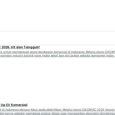
 2026, Irit dan Tangguh!
is untuk memperkuat pasar kendaraan komersial di Indonesia. Melalui ajang GIICOMV
rsaingan industri logistik yang makin ketat, ban kini bukan sekadar komponen habis
 Up EV Komersial
di Indonesia dengan fokus pada elektrifikasi. Melalui ajang GIICOMVEC 2026, bran
i tidak hanya sekadar membawa produk, tetapi juga menawarkan ekosistem terintegr