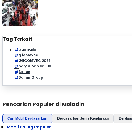
Tag Terkait
ban sailun
giicomvec
GIICOMVEC 2026
harga ban sailun
Sailun
Sailun Group
Pencarian Populer di Moladin
Cari Mobil Berdasarkan
Berdasarkan Jenis Kendaraan
Berdas
Mobil Paling Populer