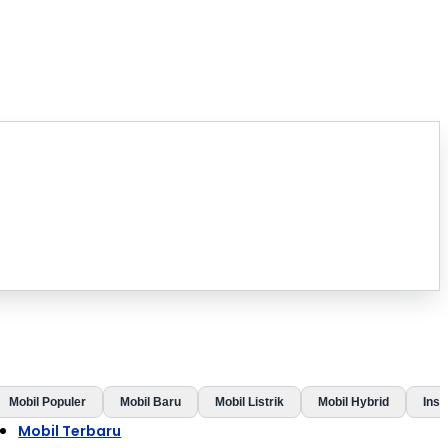
Mobil Populer
Mobil Baru
Mobil Listrik
Mobil Hybrid
Insp
Mobil Terbaru