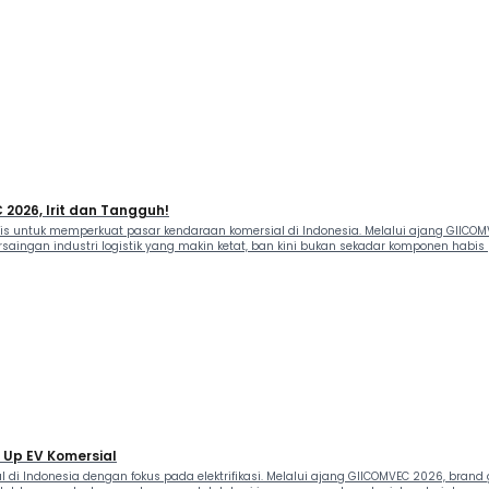
 2026, Irit dan Tangguh!
is untuk memperkuat pasar kendaraan komersial di Indonesia. Melalui ajang GIICOMV
rsaingan industri logistik yang makin ketat, ban kini bukan sekadar komponen habis
 Up EV Komersial
di Indonesia dengan fokus pada elektrifikasi. Melalui ajang GIICOMVEC 2026, bran