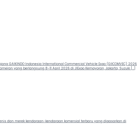
ang GAIKINDO Indonesia International Commercial Vehicle Expo (GIICOMVEC) 2026
meran yang berlangsung 8–11 April 2026 di JIExpo Kemayoran, Jakarta, Suzuki […]
jenis dan merek kendaraan-kendaraan komersial terbaru yang dipasarkan di