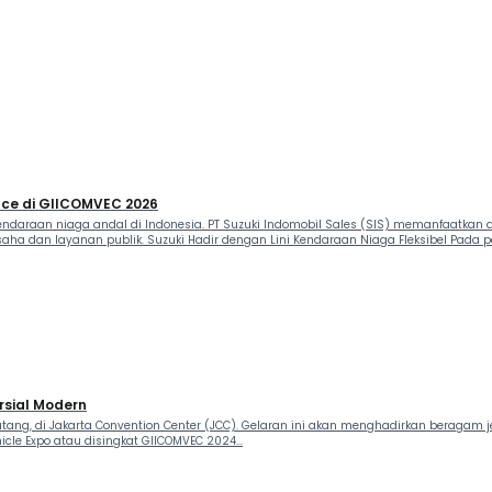
nce di GIICOMVEC 2026
araan niaga andal di Indonesia. PT Suzuki Indomobil Sales (SIS) memanfaatkan aj
aha dan layanan publik. Suzuki Hadir dengan Lini Kendaraan Niaga Fleksibel Pada pa
sial Modern
ang, di Jakarta Convention Center (JCC). Gelaran ini akan menghadirkan beragam 
cle Expo atau disingkat GIICOMVEC 2024...