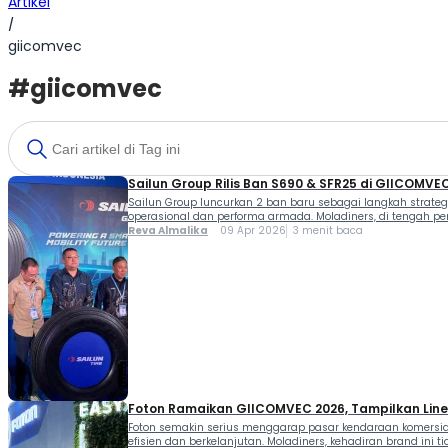
Artikel
/
giicomvec
#giicomvec
Sailun Group Rilis Ban S690 & SFR25 di GIICOMVEC
Sailun Group luncurkan 2 ban baru sebagai langkah strateg
operasional dan performa armada. Moladiners, di tengah pe
Reva Almalika
09 Apr 2026
3 menit baca
Foton Ramaikan GIICOMVEC 2026, Tampilkan Line
Foton semakin serius menggarap pasar kendaraan komersial 
efisien dan berkelanjutan. Moladiners, kehadiran brand in