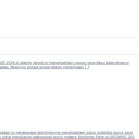
EC 2026 di Jakarta, brand ini menghadirkan inovasi yang fokus pada efisiensi
 pakai. Perannya sangat krusial dalam menentukan […]
d global ini menegaskan komitmennya menghadirkan solusi mobilitas bisnis yang
asi untuk mendukung operasional bisnis modern. Komitmen Foton di GIICOMVEC 2026