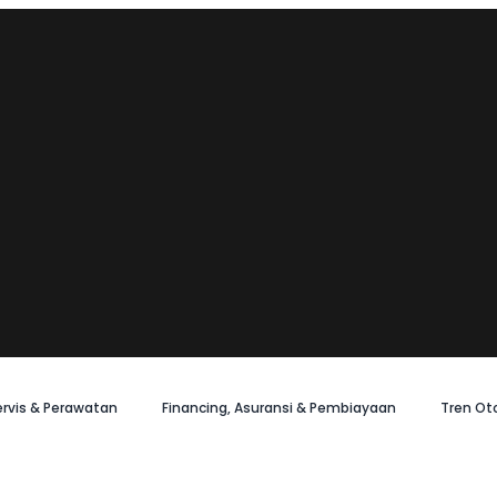
ervis & Perawatan
Financing, Asuransi & Pembiayaan
Tren Ot