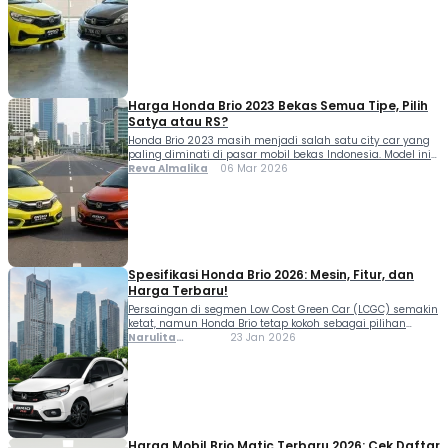
kuat berkat efisiensi dan nilai […]
Harga Honda Brio 2023 Bekas Semua Tipe, Pilih
Satya atau RS?
Honda Brio 2023 masih menjadi salah satu city car yang
paling diminati di pasar mobil bekas Indonesia. Model ini
terkenal dengan desain kompak, performa mesin yang
Reva Almalika
06 Mar 2026
responsif, serta konsumsi bahan bakar yang efisien untuk
penggunaan harian. Mobil ini hadir dalam dua lini utama,
yaitu Brio Satya yang masuk kategori LCGC dan Brio RS
yang diposisikan […]
Spesifikasi Honda Brio 2026: Mesin, Fitur, dan
Harga Terbaru!
Persaingan di segmen Low Cost Green Car (LCGC) semakin
ketat, namun Honda Brio tetap kokoh sebagai pilihan
utama masyarakat urban. PT Honda Prospect Motor (HPM)
Narulita
23 Jan 2026
terus memperkuat posisinya dengan menghadirkan
Azzahra
spesifikasi Honda Brio yang kian matang, terutama lewat
Misbakh
varian Satya S CVT. Kehadiran transmisi CVT pada model
yang lebih terjangkau ini merupakan jawaban bagi kamu
[…]
Harga Mobil Brio Matic Terbaru 2026: Cek Daftar