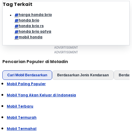
Tag Terkait
harga honda brio
honda brio
honda brio rs
honda brio satya
mobil honda
Pencarian Populer di Moladin
Cari Mobil Berdasarkan
Berdasarkan Jenis Kendaraan
Berdas
Mobil Paling Populer
Mobil Yang Akan Keluar di Indonesia
Mobil Terbaru
Mobil Termurah
Mobil Termahal