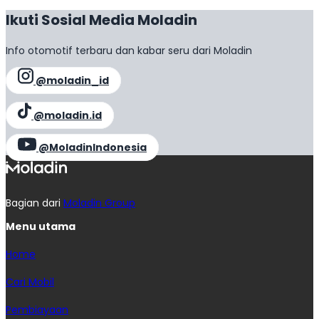
Ikuti Sosial Media Moladin
Info otomotif terbaru dan kabar seru dari Moladin
@moladin_id
@moladin.id
@MoladinIndonesia
Bagian dari
Moladin Group
Menu utama
Home
Cari Mobil
Pembiayaan