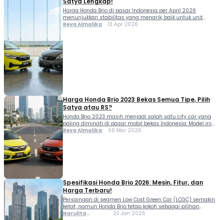
Satya Lengkap!
Harga Honda Brio di pasar Indonesia per April 2026
menunjukkan stabilitas yang menarik, baik untuk unit
baru maupun bekas. Tentunya hal ini membuat Brio tetap
Reva Almalika
13 Apr 2026
menjadi incaran di kuartal pertama tahun 2026, terutama
bagi yang sedang mencari mobil pertama.B Baik versi
baru maupun bekas, Honda Brio tetap punya daya tarik
kuat berkat efisiensi dan nilai […]
Harga Honda Brio 2023 Bekas Semua Tipe, Pilih
Satya atau RS?
Honda Brio 2023 masih menjadi salah satu city car yang
paling diminati di pasar mobil bekas Indonesia. Model ini
terkenal dengan desain kompak, performa mesin yang
Reva Almalika
06 Mar 2026
responsif, serta konsumsi bahan bakar yang efisien untuk
penggunaan harian. Mobil ini hadir dalam dua lini utama,
yaitu Brio Satya yang masuk kategori LCGC dan Brio RS
yang diposisikan […]
Spesifikasi Honda Brio 2026: Mesin, Fitur, dan
Harga Terbaru!
Persaingan di segmen Low Cost Green Car (LCGC) semakin
ketat, namun Honda Brio tetap kokoh sebagai pilihan
utama masyarakat urban. PT Honda Prospect Motor (HPM)
Narulita
23 Jan 2026