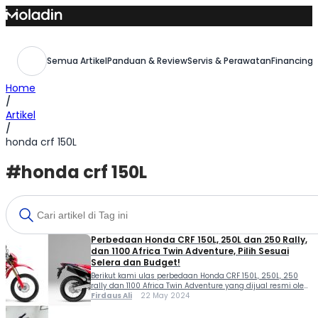
Skip
to
content
Semua Artikel
Panduan & Review
Servis & Perawatan
Financing,
Home
/
Artikel
/
honda crf 150L
#honda crf 150L
Perbedaan Honda CRF 150L, 250L dan 250 Rally,
dan 1100 Africa Twin Adventure, Pilih Sesuai
Selera dan Budget!
Berikut kami ulas perbedaan Honda CRF 150L, 250L, 250
rally dan 1100 Africa Twin Adventure yang dijual resmi oleh
PT Astra Honda Motor (AHM). Ketiganya merupakan motor
Firdaus Ali
22 May 2024
trail yang digemari kaum adam karena tampilan yang
gagah dan macho. Honda CRF merupakan motor dual