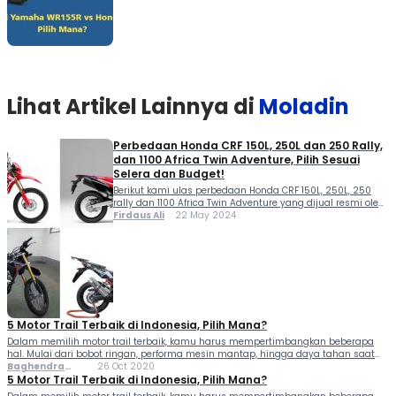
Lihat Artikel Lainnya di
Moladin
Perbedaan Honda CRF 150L, 250L dan 250 Rally,
dan 1100 Africa Twin Adventure, Pilih Sesuai
Selera dan Budget!
Berikut kami ulas perbedaan Honda CRF 150L, 250L, 250
rally dan 1100 Africa Twin Adventure yang dijual resmi oleh
PT Astra Honda Motor (AHM). Ketiganya merupakan motor
Firdaus Ali
22 May 2024
trail yang digemari kaum adam karena tampilan yang
gagah dan macho. Honda CRF merupakan motor dual
porpose yang beberapa diantaranya kerap dipakai untuk
olahraga ‘garuk tanah’ dan ada […]
5 Motor Trail Terbaik di Indonesia, Pilih Mana?
Dalam memilih motor trail terbaik, kamu harus mempertimbangkan beberapa
hal. Mulai dari bobot ringan, performa mesin mantap, hingga daya tahan saat
melewati jalanan offroad. Ketiga perhitungan tersebut harus benar-benar
Baghendra
26 Oct 2020
dipahami, berkendara dengan motor trail beda dengan kuda besi biasa. Medan...
Lodra
5 Motor Trail Terbaik di Indonesia, Pilih Mana?