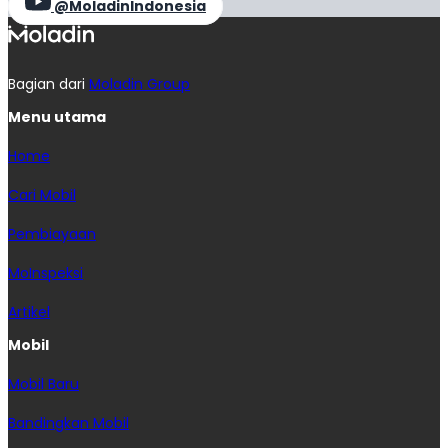
@MoladinIndonesia
Bagian dari
Moladin Group
Menu utama
Home
Cari Mobil
Pembiayaan
MoInspeksi
Artikel
Mobil
Mobil Baru
Bandingkan Mobil