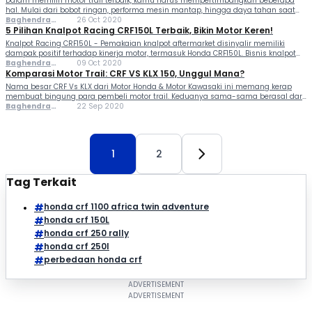
Dalam memilih motor trail terbaik, kamu harus mempertimbangkan beberapa
hal. Mulai dari bobot ringan, performa mesin mantap, hingga daya tahan saat
melewati jalanan offroad. Ketiga perhitungan tersebut harus benar-benar
Baghendra
26 Oct 2020
dipahami, berkendara dengan motor trail beda dengan kuda besi biasa. Medan...
Lodra
5 Pilihan Knalpot Racing CRF150L Terbaik, Bikin Motor Keren!
Knalpot Racing CRF150L - Pemakaian knalpot aftermarket disinyalir memiliki
dampak positif terhadap kinerja motor, termasuk Honda CRF150L. Bisnis knalpot
aftermarket sudah sangat ramai di Indonesia dengan beberapa pemain besar.
Baghendra
09 Oct 2020
Bahkan knalpot racing CRF150L sudah muncul saat motor ini baru dirilis...
Lodra
Komparasi Motor Trail: CRF VS KLX 150, Unggul Mana?
Nama besar CRF Vs KLX dari Motor Honda & Motor Kawasaki ini memang kerap
membuat bingung para pembeli motor trail. Keduanya sama-sama berasal dari
pabrikan Jepang. Lalu soal kualitas, tidak perlu diragukan lagi. Di Indonesia, KLX
Baghendra
22 Sep 2020
dan CRF ditawarkan dalam...
Lodra
1
2
Tag Terkait
honda crf 1100 africa twin adventure
honda crf 150L
honda crf 250 rally
honda crf 250l
perbedaan honda crf