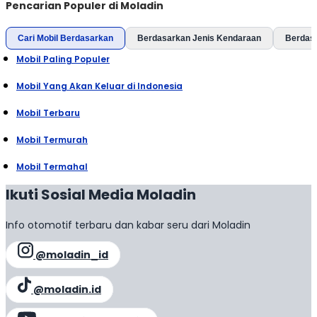
Pencarian Populer di Moladin
Cari Mobil Berdasarkan
Berdasarkan Jenis Kendaraan
Berdas
Mobil Paling Populer
Mobil Yang Akan Keluar di Indonesia
Mobil Terbaru
Mobil Termurah
Mobil Termahal
Ikuti Sosial Media Moladin
Info otomotif terbaru dan kabar seru dari Moladin
@moladin_id
@moladin.id