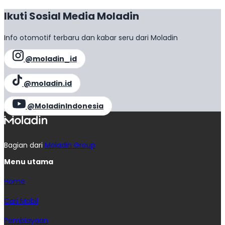
Ikuti Sosial Media Moladin
Info otomotif terbaru dan kabar seru dari Moladin
@moladin_id
@moladin.id
@MoladinIndonesia
Bagian dari
Moladin Group
Menu utama
Home
Cari Mobil
Pembiayaan