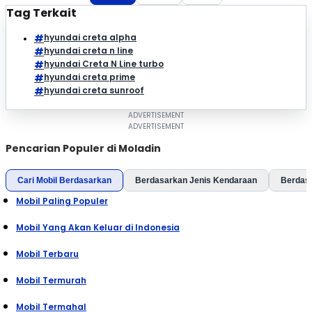
Tag Terkait
hyundai creta alpha
hyundai creta n line
hyundai Creta N Line turbo
hyundai creta prime
hyundai creta sunroof
Pencarian Populer di Moladin
Cari Mobil Berdasarkan
Berdasarkan Jenis Kendaraan
Berdas
Mobil Paling Populer
Mobil Yang Akan Keluar di Indonesia
Mobil Terbaru
Mobil Termurah
Mobil Termahal