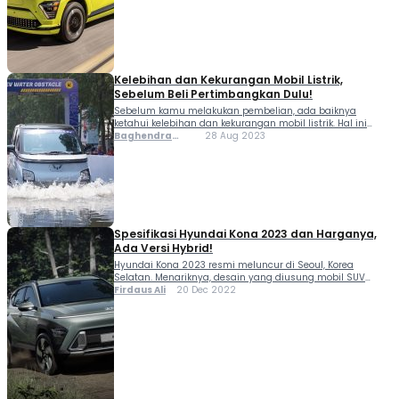
Kelebihan dan Kekurangan Mobil Listrik,
Sebelum Beli Pertimbangkan Dulu!
Sebelum kamu melakukan pembelian, ada baiknya
ketahui kelebihan dan kekurangan mobil listrik. Hal ini
penting, supaya tidak menyesal di kemudian hari. Bukan
Baghendra
28 Aug 2023
berarti kendaraan bertenaga baterai itu tidak bagus. Tentu
Lodra
saja, ada beberapa kelebihan mobil listrik. Sebut saja
biaya pengisian...
Spesifikasi Hyundai Kona 2023 dan Harganya,
Ada Versi Hybrid!
Hyundai Kona 2023 resmi meluncur di Seoul, Korea
Selatan. Menariknya, desain yang diusung mobil SUV
ringkas ini terlihat lebih futuristik baik dari eksterior dan
Firdaus Ali
20 Dec 2022
interiornya dibanding model lama. Dikutip dari laman
resmi Hyundai global, Kona terbaru hadir dalam 4 pilihan...