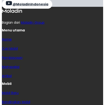
@MoladinIndonesia
Bagian dari
Moladin Group
Menu utama
Home
Cari Mobil
Pembiayaan
MoInspeksi
Artikel
Mobil
Mobil Baru
Bandingkan Mobil