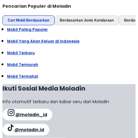
Pencarian Populer di Moladin
Cari Mobil Berdasarkan
Berdasarkan Jenis Kendaraan
Berdas
Mobil Paling Populer
Mobil Yang Akan Keluar di Indonesia
Mobil Terbaru
Mobil Termurah
Mobil Termahal
Ikuti Sosial Media Moladin
Info otomotif terbaru dan kabar seru dari Moladin
@moladin_id
@moladin.id