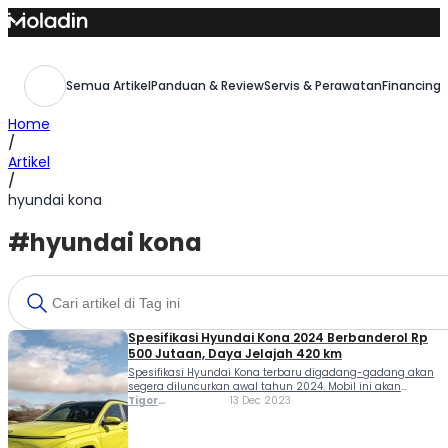
Skip
to
content
Semua Artikel
Panduan & Review
Servis & Perawatan
Financing,
Home
/
Artikel
/
hyundai kona
#hyundai kona
Spesifikasi Hyundai Kona 2024 Berbanderol Rp
500 Jutaan, Daya Jelajah 420 km
Spesifikasi Hyundai Kona terbaru digadang-gadang akan
segera diluncurkan awal tahun 2024. Mobil ini akan
dipasarkan lebih dulu di Amerika Serikat dengan harga
Tigor
13 Dec 2023
awal sekitar $32,675 atau sekitar Rp 511 jutaan. Spesifikasi
Sihombing
Hyundai Kona terbaru ini menampilkan desain lebih sporty
dibanding...