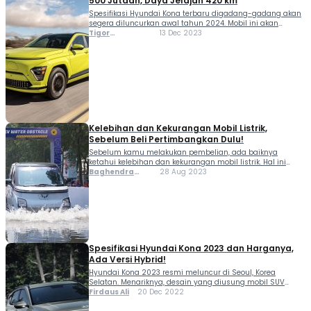
500 Jutaan, Daya Jelajah 420 km
Spesifikasi Hyundai Kona terbaru digadang-gadang akan
segera diluncurkan awal tahun 2024. Mobil ini akan
dipasarkan lebih dulu di Amerika Serikat dengan harga
Tigor
13 Dec 2023
awal sekitar $32,675 atau sekitar Rp 511 jutaan. Spesifikasi
Sihombing
Hyundai Kona terbaru ini menampilkan desain lebih sporty
dibanding...
Kelebihan dan Kekurangan Mobil Listrik,
Sebelum Beli Pertimbangkan Dulu!
Sebelum kamu melakukan pembelian, ada baiknya
ketahui kelebihan dan kekurangan mobil listrik. Hal ini
penting, supaya tidak menyesal di kemudian hari. Bukan
Baghendra
28 Aug 2023
berarti kendaraan bertenaga baterai itu tidak bagus. Tentu
Lodra
saja, ada beberapa kelebihan mobil listrik. Sebut saja
biaya pengisian...
Spesifikasi Hyundai Kona 2023 dan Harganya,
Ada Versi Hybrid!
Hyundai Kona 2023 resmi meluncur di Seoul, Korea
Selatan. Menariknya, desain yang diusung mobil SUV
ringkas ini terlihat lebih futuristik baik dari eksterior dan
Firdaus Ali
20 Dec 2022
interiornya dibanding model lama. Dikutip dari laman