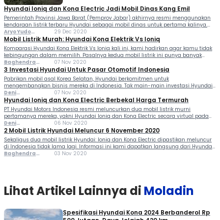
Hyundai Ioniq dan Kona Electric Jadi Mobil Dinas Kang Emil
Pemerintah Provinsi Jawa Barat (Pemprov Jabar) akhirnya resmi menggunakan
kendaraan listrik terbaru Hyundai sebagai mobil dinas untuk pertama kalinya.
Adapun mobil listrik yang digunakan sebagai mobil dinas Pemprov Jabar adalah
Aryo Yudo
29 Dec 2020
Hyundai Ioniq dan Kona Electric. Pemprov Jabar membeli 2 unit...
Purwanto Aryo
Mobil Listrik Murah: Hyundai Kona Elektrik Vs Ioniq
Yudo Purwanto
Komparasi Hyundai Kona Elektrik Vs Ioniq kali ini, kami hadirkan agar kamu tidak
kebingungan dalam memilih. Pasalnya kedua mobil listrik ini punya banyak
kemiripan, terutama dari sisi harga yang ada di angka Rp 600 jutaan. Bicara
Baghendra
07 Nov 2020
lebih jauh soal harga,...
Lodra
3 Investasi Hyundai Untuk Pasar Otomotif Indonesia
Pabrikan mobil asal Korea Selatan, Hyundai berkomitmen untuk
mengembangkan bisnis mereka di Indonesia. Tak main-main investasi Hyundai
untuk pasar domestik, salah satunya melalui pembangunan pabrik di dalam
Deni
07 Nov 2020
negeri. Investasi Hyundai pun tak sebatas itu saja, di mana pihak pabrikan
Ferlindungan
Hyundai Ioniq dan Kona Electric Berbekal Harga Termurah
bakal...
PT Hyundai Motors Indonesia resmi meluncurkan dua mobil listrik murni
pertamanya mereka, yakni Hyundai Ioniq dan Kona Electric secara virtual pada
Jumat (6/11/2020). Kedua produk ini diklaim sesuai dengan komitmen pabrikan
Deni
06 Nov 2020
untuk mendukung era elektrifikasi kendaraan bermotor di Indonesia. Seperti...
Ferlindungan
2 Mobil Listrik Hyundai Meluncur 6 November 2020
Sekaligus dua mobil listrik Hyundai: Ioniq dan Kona Electric dipastikan meluncur
di Indonesia tidak lama lagi. Informasi ini kami dapatkan langsung dari Hyundai
melalui undangan resmi ke meja redaksi Moladin. "Kami ingin memperkenalkan
Baghendra
03 Nov 2020
teknologi smart eco-friendly melalui Ioniq dan Kona....
Lodra
Lihat Artikel Lainnya di
Moladin
Spesifikasi Hyundai Kona 2024 Berbanderol Rp