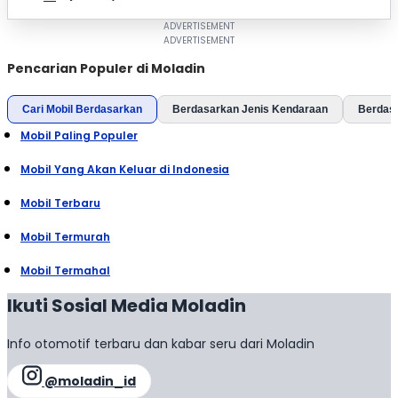
Pencarian Populer di Moladin
Cari Mobil Berdasarkan
Berdasarkan Jenis Kendaraan
Berdas
Mobil Paling Populer
Mobil Yang Akan Keluar di Indonesia
Mobil Terbaru
Mobil Termurah
Mobil Termahal
Ikuti Sosial Media Moladin
Info otomotif terbaru dan kabar seru dari Moladin
@moladin_id