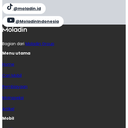
@moladin.id
@MoladinIndonesia
Bagian dari
Moladin Group
Menu utama
Home
Cari Mobil
Pembiayaan
MoInspeksi
Artikel
Mobil