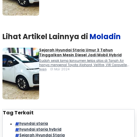
Lihat Artikel Lainnya di
Moladin
Sejarah Hyundai Staria Umur 3 Tahun
Tinggalkan Mesin Diesel Jadi Mobil Hybrid
Sudah sejak lama konsumen kelas atas di Tanah Air
hanya mengenal Toyota Alphard, Vellfire, VW Caravelle,
atau Mercedes-Benz V-Class untuk mengakomodir
Ivan
01 Mar 2024
mobilitas keluarga. Namun sejak kehadiran Hyundai
Staria, eskalasi kompetisi memanas. Membuat kami
kepincut mengupas sejarah sang "Robocop" dari Korea...
Tag Terkait
hyundai staria
hyundai staria hybrid
Sejarah Hyundai Staria