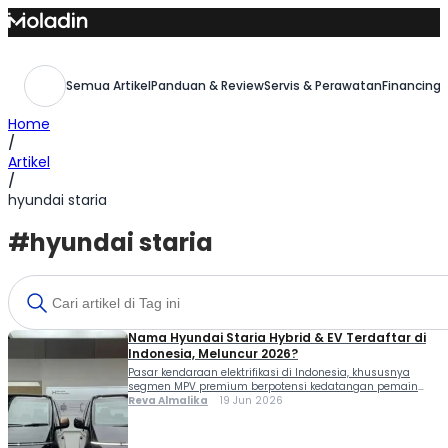
Skip
to
content
Semua Artikel
Panduan & Review
Servis & Perawatan
Financing,
Home
/
Artikel
/
hyundai staria
#hyundai staria
Nama Hyundai Staria Hybrid & EV Terdaftar di
Indonesia, Meluncur 2026?
Pasar kendaraan elektrifikasi di Indonesia, khususnya
segmen MPV premium berpotensi kedatangan pemain
baru dari Hyundai. Setelah sukses menghadirkan
Reva Almalika
19 Jun 2026
sejumlah model hybrid dan listrik, kini nama Hyundai
Staria Hybrid serta varian listrik murninya mulai muncul
dalam dokumen resmi pemerintah. Kehadiran kedua