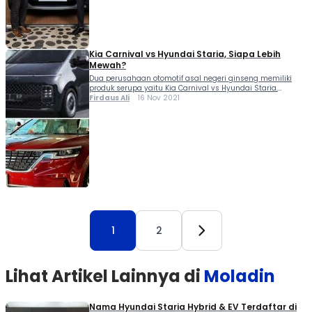
Kia Carnival vs Hyundai Staria, Siapa Lebih
Mewah?
Dua perusahaan otomotif asal negeri ginseng memiliki
produk serupa yaitu Kia Carnival vs Hyundai Staria.
Keduanya hadir dengan segmen yang sama, Big MPV. Kia
Firdaus Ali
16 Nov 2021
Carnival vs Hyundai Staria merupakan pengembangan
dua produk dari satu platform yang sama yaitu N3. Meski...
1
2
Lihat Artikel Lainnya di
Moladin
Nama Hyundai Staria Hybrid & EV Terdaftar di