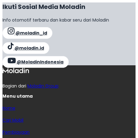
Ikuti Sosial Media Moladin
Info otomotif terbaru dan kabar seru dari Moladin
@moladin_id
@moladin.id
@MoladinIndonesia
Bagian dari
Moladin Group
Menu utama
Home
Cari Mobil
Pembiayaan