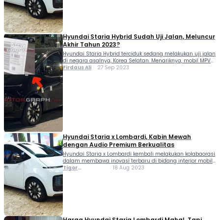
kepincut mengupas sejarah sang "Robocop" dari Korea...
Hyundai Staria Hybrid Sudah Uji Jalan, Meluncur
Akhir Tahun 2023?
Hyundai Staria Hybrid terciduk sedang melakukan uji jalan
di negara asalnya, Korea Selatan. Menariknya, mobil MPV
ini tidak ditutupi stiker kamuflase. Dilansir dari laman
Firdaus Ali
27 Sep 2023
thekoreancarblog, kehadiran Staria Hybrid ini merupakan
langkah sebelum kehadiran Staria EV di masa
mendatang. Walau demikian,...
Hyundai Staria x Lombardi, Kabin Mewah
dengan Audio Premium Berkualitas
Hyundai Staria x Lombardi kembali melakukan kolabaorasi
dalam membawa inovasi terbaru di bidang interior mobil
mewah. Melalui kerjasama erat dengan PT Hyundai Motors
Tigor
18 Aug 2023
Indonesia (HMID), Lombardi mempersembahkan Hyundai
Sihombing
Staria Business. Hyundai Staria Business adalah model
Staria yang memiliki kelabihan kabin...
Harga Hyundai Staria Lombardi Mahal, Tapi