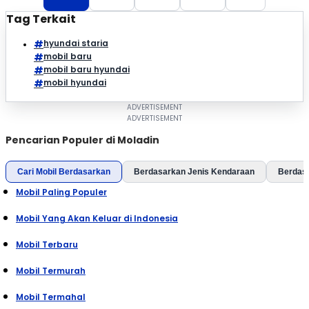
Tag Terkait
hyundai staria
mobil baru
mobil baru hyundai
mobil hyundai
Pencarian Populer di Moladin
Cari Mobil Berdasarkan
Berdasarkan Jenis Kendaraan
Berdas
Mobil Paling Populer
Mobil Yang Akan Keluar di Indonesia
Mobil Terbaru
Mobil Termurah
Mobil Termahal