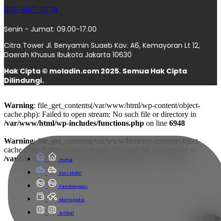
0811-8147-0574
Senin - Jumat: 09.00-17.00
Citra Tower Jl. Benyamin Suaeb Kav. A6, Kemayoran Lt 12,
Daerah Khusus Ibukota Jakarta 10630
Hak Cipta © moladin.com 2025. Semua Hak Cipta
Dilindungi.
Warning
: file_get_contents(/var/www/html/wp-content/object-
cache.php): Failed to open stream: No such file or directory in
/var/www/html/wp-includes/functions.php
on line
6948
Warning
: file_get_contents(/var/www/html/wp-content/object-
cache.php): Failed to open stream: No such file or directory in
/var/www/html/wp-includes/functions.php
on line
6948
Home
Cari Mobil
Pembiayaan
MoInspeksi
Artikel