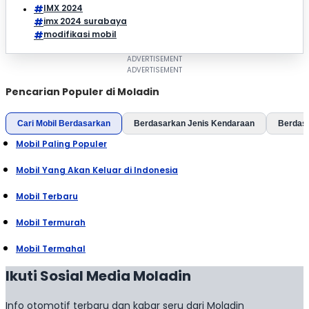
IMX 2024
imx 2024 surabaya
modifikasi mobil
Pencarian Populer di Moladin
Cari Mobil Berdasarkan
Berdasarkan Jenis Kendaraan
Berdas
Mobil Paling Populer
Mobil Yang Akan Keluar di Indonesia
Mobil Terbaru
Mobil Termurah
Mobil Termahal
Ikuti Sosial Media Moladin
Info otomotif terbaru dan kabar seru dari Moladin