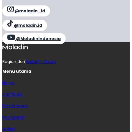
@moladin_id
@moladin.id
@MoladinIndonesia
Bagian dari
Moladin Group
Menu utama
Home
Cari Mobil
Pembiayaan
MoInspeksi
Artikel