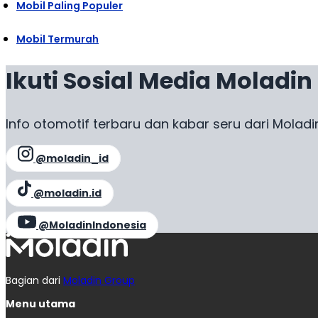
Mobil Paling Populer
Mobil Termurah
Ikuti Sosial Media Moladin
Info otomotif terbaru dan kabar seru dari Moladi
@moladin_id
@moladin.id
@MoladinIndonesia
Bagian dari
Moladin Group
Menu utama