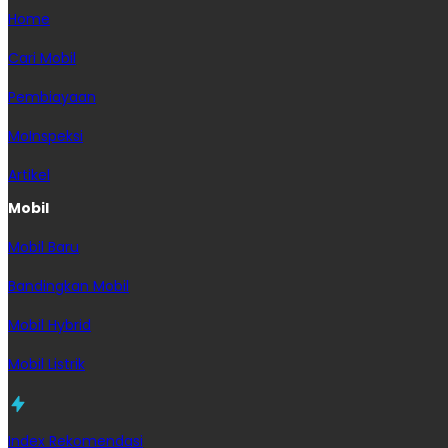
Home
Cari Mobil
Pembiayaan
MoInspeksi
Artikel
Mobil
Mobil Baru
Bandingkan Mobil
Mobil Hybrid
Mobil Listrik
Index Rekomendasi