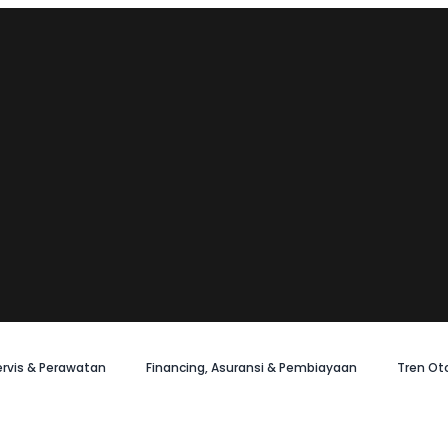
ervis & Perawatan
Financing, Asuransi & Pembiayaan
Tren Ot