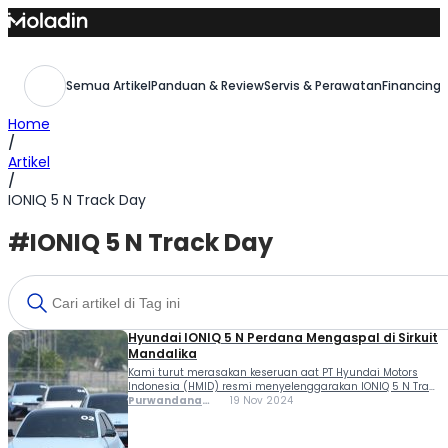
Skip
to
content
Semua Artikel
Panduan & Review
Servis & Perawatan
Financing,
Home
/
Artikel
/
IONIQ 5 N Track Day
#IONIQ 5 N Track Day
Hyundai IONIQ 5 N Perdana Mengaspal di Sirkuit
Mandalika
Kami turut merasakan keseruan aat PT Hyundai Motors
Indonesia (HMID) resmi menyelenggarakan IONIQ 5 N Track
Day untuk pertama kalinya di Indonesia, tepatnya di
Purwandana
19 Nov 2024
Sirkuit Internasional Mandalika, Lombok, Nusa Tenggara
Budyandaka
Barat. Dalam acar bertajuk IONIQ 5 N Track Day tersebut,
Hyundai memberikan apresiasi kepada para jurnalis