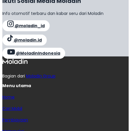
Ikuti Sosial Media Moladin
Info otomotif terbaru dan kabar seru dari Moladin
@moladin_id
@moladin.id
@MoladinIndonesia
Bagian dari
Moladin Group
Menu utama
Home
Cari Mobil
Pembiayaan