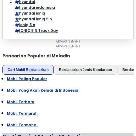
hyundai
hyundai indonesia
hyundai ioniq
hyundai ioniq 5 n
ioniq 5 n
IONIQ 5 N Track Day
Pencarian Populer di Moladin
Cari Mobil Berdasarkan
Berdasarkan Jenis Kendaraan
Berdas
Mobil Paling Populer
Mobil Yang Akan Keluar di Indonesia
Mobil Terbaru
Mobil Termurah
Mobil Termahal