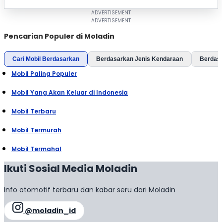
Pencarian Populer di Moladin
Cari Mobil Berdasarkan
Berdasarkan Jenis Kendaraan
Berdas
Mobil Paling Populer
Mobil Yang Akan Keluar di Indonesia
Mobil Terbaru
Mobil Termurah
Mobil Termahal
Ikuti Sosial Media Moladin
Info otomotif terbaru dan kabar seru dari Moladin
@moladin_id