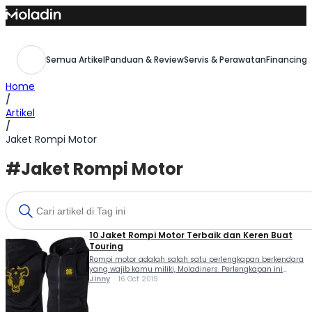
Skip
to
content
Semua Artikel
Panduan & Review
Servis & Perawatan
Financing,
Home
/
Artikel
/
Jaket Rompi Motor
#Jaket Rompi Motor
10 Jaket Rompi Motor Terbaik dan Keren Buat
Touring
Rompi motor adalah salah satu perlengkapan berkendara
yang wajib kamu miliki, Moladiners. Perlengkapan ini
sangat berguna saat kamu menempuh perjalanan jauh
Jinny
16 Oct 2019
alias touring dengan motor kesayangan. Selain membuat
badan tetap hangat, sobat Moladin juga terhindar dari
pengaruh angin yang seringkali tidak...