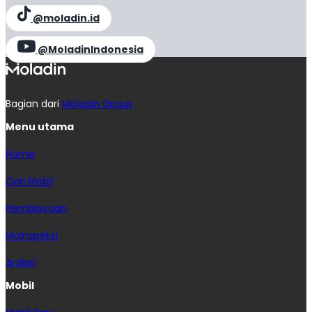
@moladin.id
@MoladinIndonesia
Bagian dari
Moladin Group
Menu utama
Home
Cari Mobil
Pembiayaan
MoInspeksi
Artikel
Mobil