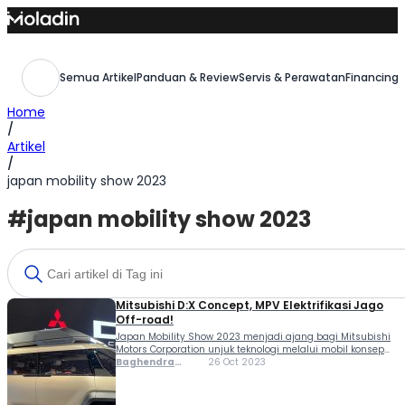
Skip
to
content
Semua Artikel
Panduan & Review
Servis & Perawatan
Financing,
Home
/
Artikel
/
japan mobility show 2023
#japan mobility show 2023
Mitsubishi D:X Concept, MPV Elektrifikasi Jago
Off-road!
Japan Mobility Show 2023 menjadi ajang bagi Mitsubishi
Motors Corporation unjuk teknologi melalui mobil konsep
terbarunya yaitu D:X Concept, Rabu (25/10/2023). Mobil
Baghendra
26 Oct 2023
bergaya MPV tersebut, menjadi perwujudan keseriusan
Lodra
Mitsubishi fokus kepada kendaraan penumpang dengan
kemampuan off-road yang mudah dikemudikan oleh...