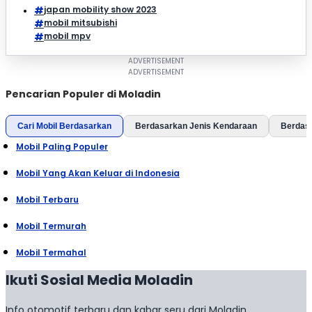
japan mobility show 2023
mobil mitsubishi
mobil mpv
Pencarian Populer di Moladin
Cari Mobil Berdasarkan
Berdasarkan Jenis Kendaraan
Berdas
Mobil Paling Populer
Mobil Yang Akan Keluar di Indonesia
Mobil Terbaru
Mobil Termurah
Mobil Termahal
Ikuti Sosial Media Moladin
Info otomotif terbaru dan kabar seru dari Moladin