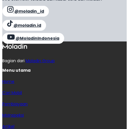
@moladin_id
@moladin.id
@MoladinIndonesia
Bagian dari
Moladin Group
Menu utama
Home
Cari Mobil
Pembiayaan
MoInspeksi
Artikel