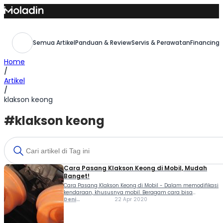
Skip
to
content
Semua Artikel
Panduan & Review
Servis & Perawatan
Financing,
Home
/
Artikel
/
klakson keong
#klakson keong
Cara Pasang Klakson Keong di Mobil, Mudah
Banget!
Cara Pasang Klakson Keong di Mobil - Dalam memodifikasi
kendaraan, khususnya mobil. Beragam cara bisa
dilakukan, mulai dari mengganti pelek, lampu, audio
Deni
22 Apr 2020
hingga aksesori lainnya. Tidak ketinggalan klakson juga
Ferlindungan
bisa dimodifikasi. Alasan kuat para pemilik mobil
mengganti klakson standar bawaan...