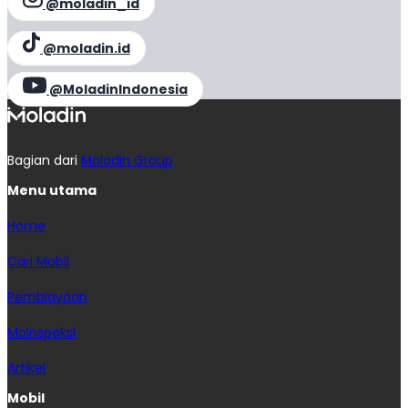
@moladin_id
@moladin.id
@MoladinIndonesia
Bagian dari
Moladin Group
Menu utama
Home
Cari Mobil
Pembiayaan
MoInspeksi
Artikel
Mobil