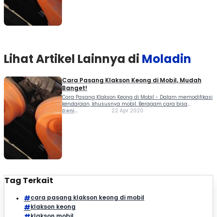
Lihat Artikel Lainnya di
Moladin
Cara Pasang Klakson Keong di Mobil, Mudah
Banget!
Cara Pasang Klakson Keong di Mobil - Dalam memodifikasi
kendaraan, khususnya mobil. Beragam cara bisa
dilakukan, mulai dari mengganti pelek, lampu, audio
Deni
22 Apr 2020
hingga aksesori lainnya. Tidak ketinggalan klakson juga
Ferlindungan
bisa dimodifikasi. Alasan kuat para pemilik mobil
mengganti klakson standar bawaan...
Tag Terkait
cara pasang klakson keong di mobil
klakson keong
klakson mobil