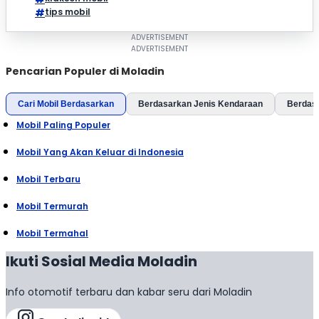
tips mobil
Pencarian Populer di Moladin
Cari Mobil Berdasarkan
Berdasarkan Jenis Kendaraan
Berdas
Mobil Paling Populer
Mobil Yang Akan Keluar di Indonesia
Mobil Terbaru
Mobil Termurah
Mobil Termahal
Ikuti Sosial Media Moladin
Info otomotif terbaru dan kabar seru dari Moladin